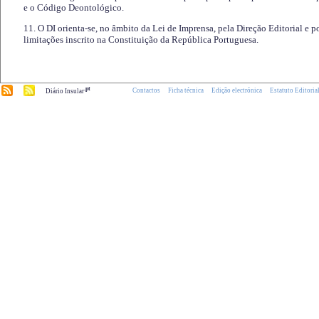
e o Código Deontológico.
11. O DI orienta-se, no âmbito da Lei de Imprensa, pela Direção Editorial e p
limitações inscrito na Constituição da República Portuguesa.
.pt
Contactos
Ficha técnica
Edição electrónica
Estatuto Editoria
Diário Insular