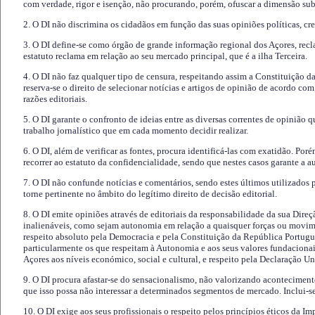
com verdade, rigor e isenção, não procurando, porém, ofuscar a dimensão subj
2. O DI não discrimina os cidadãos em função das suas opiniões políticas, cre
3. O DI define-se como órgão de grande informação regional dos Açores, recl
estatuto reclama em relação ao seu mercado principal, que é a ilha Terceira.
4. O DI não faz qualquer tipo de censura, respeitando assim a Constituição 
reserva-se o direito de selecionar notícias e artigos de opinião de acordo co
razões editoriais.
5. O DI garante o confronto de ideias entre as diversas correntes de opinião 
trabalho jornalístico que em cada momento decidir realizar.
6. O DI, além de verificar as fontes, procura identificá-las com exatidão. Poré
recorrer ao estatuto da confidencialidade, sendo que nestes casos garante a 
7. O DI não confunde notícias e comentários, sendo estes últimos utilizados 
torne pertinente no âmbito do legítimo direito de decisão editorial.
8. O DI emite opiniões através de editoriais da responsabilidade da sua Direç
inalienáveis, como sejam autonomia em relação a quaisquer forças ou movime
respeito absoluto pela Democracia e pela Constituição da República Portugue
particularmente os que respeitam à Autonomia e aos seus valores fundacion
Açores aos níveis económico, social e cultural, e respeito pela Declaração U
9. O DI procura afastar-se do sensacionalismo, não valorizando aconteciment
que isso possa não interessar a determinados segmentos de mercado. Inclui-se
10. O DI exige aos seus profissionais o respeito pelos princípios éticos da I