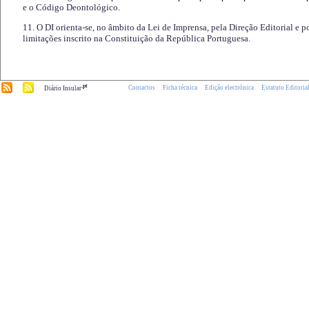
e o Código Deontológico.
11. O DI orienta-se, no âmbito da Lei de Imprensa, pela Direção Editorial e p
limitações inscrito na Constituição da República Portuguesa.
.pt
Contactos
Ficha técnica
Edição electrónica
Estatuto Editoria
Diário Insular