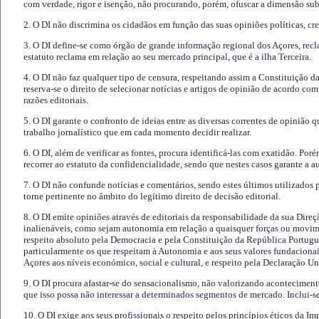
com verdade, rigor e isenção, não procurando, porém, ofuscar a dimensão subj
2. O DI não discrimina os cidadãos em função das suas opiniões políticas, cre
3. O DI define-se como órgão de grande informação regional dos Açores, recl
estatuto reclama em relação ao seu mercado principal, que é a ilha Terceira.
4. O DI não faz qualquer tipo de censura, respeitando assim a Constituição 
reserva-se o direito de selecionar notícias e artigos de opinião de acordo co
razões editoriais.
5. O DI garante o confronto de ideias entre as diversas correntes de opinião 
trabalho jornalístico que em cada momento decidir realizar.
6. O DI, além de verificar as fontes, procura identificá-las com exatidão. Poré
recorrer ao estatuto da confidencialidade, sendo que nestes casos garante a 
7. O DI não confunde notícias e comentários, sendo estes últimos utilizados 
torne pertinente no âmbito do legítimo direito de decisão editorial.
8. O DI emite opiniões através de editoriais da responsabilidade da sua Direç
inalienáveis, como sejam autonomia em relação a quaisquer forças ou movime
respeito absoluto pela Democracia e pela Constituição da República Portugue
particularmente os que respeitam à Autonomia e aos seus valores fundacion
Açores aos níveis económico, social e cultural, e respeito pela Declaração U
9. O DI procura afastar-se do sensacionalismo, não valorizando aconteciment
que isso possa não interessar a determinados segmentos de mercado. Inclui-se
10. O DI exige aos seus profissionais o respeito pelos princípios éticos da I