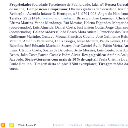
Propriedade:
Sociedade Terceirense de Publicidade, Lda.,
nº. Pessoa Colect
de manhã,
Composição e Impressão:
Oficinas gráficas da Sociedade Tercei
Redacção - Avenida Infante D. Henrique, n.º 1, 9701-098 Angra do Heroísmo 
Telefax:
295214246.
www.diarioinsular.pt
Director:
José Lourenço.
Chefe 
Fátima Martins, Vanda Mendonça, Rui Messias, Helena Fagundes, Margarida
(coordenador), Luís Almeida, Daniel Costa, José Eliseu Costa, Jorge Cipria
(coordenador).
Colaboradores:
João Bosco Mota Amaral, Francisco dos Reis
Guilherme Marinho, Gustavo Moura, Francisco Coelho, José Guilherme Reis 
Ventura, António Vallacorba, Diniz Borges, Jorge Moreira, Paulo Gomes, Duar
Barcelos, José Eduardo Machado Soares, José Gabriel Ávila, Fábio Vieira, A
Lima, Cláudia Costa, Soares de Barcelos, Berto Messias, Luis Couto, José A
Bento, João Costa,Fausto Costa e Pedro Alves.
Design gráfico:
António Araú
Azevedo.
Sócios-Gerentes com mais de 10% de capital:
Paula Cristina Lou
Paulo Raulino. Tiragem desta edição: 3.500 exemplares;
Tiragem média do
euros.
.pt
Contactos
Ficha técnica
Edição electrónica
Estatuto Editoria
Diário Insular