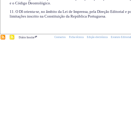
e o Código Deontológico.
11. O DI orienta-se, no âmbito da Lei de Imprensa, pela Direção Editorial e p
limitações inscrito na Constituição da República Portuguesa.
.pt
Contactos
Ficha técnica
Edição electrónica
Estatuto Editoria
Diário Insular