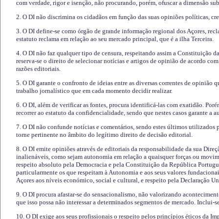
com verdade, rigor e isenção, não procurando, porém, ofuscar a dimensão subj
2. O DI não discrimina os cidadãos em função das suas opiniões políticas, cre
3. O DI define-se como órgão de grande informação regional dos Açores, recl
estatuto reclama em relação ao seu mercado principal, que é a ilha Terceira.
4. O DI não faz qualquer tipo de censura, respeitando assim a Constituição 
reserva-se o direito de selecionar notícias e artigos de opinião de acordo co
razões editoriais.
5. O DI garante o confronto de ideias entre as diversas correntes de opinião 
trabalho jornalístico que em cada momento decidir realizar.
6. O DI, além de verificar as fontes, procura identificá-las com exatidão. Poré
recorrer ao estatuto da confidencialidade, sendo que nestes casos garante a 
7. O DI não confunde notícias e comentários, sendo estes últimos utilizados 
torne pertinente no âmbito do legítimo direito de decisão editorial.
8. O DI emite opiniões através de editoriais da responsabilidade da sua Direç
inalienáveis, como sejam autonomia em relação a quaisquer forças ou movime
respeito absoluto pela Democracia e pela Constituição da República Portugue
particularmente os que respeitam à Autonomia e aos seus valores fundacion
Açores aos níveis económico, social e cultural, e respeito pela Declaração U
9. O DI procura afastar-se do sensacionalismo, não valorizando aconteciment
que isso possa não interessar a determinados segmentos de mercado. Inclui-se
10. O DI exige aos seus profissionais o respeito pelos princípios éticos da I