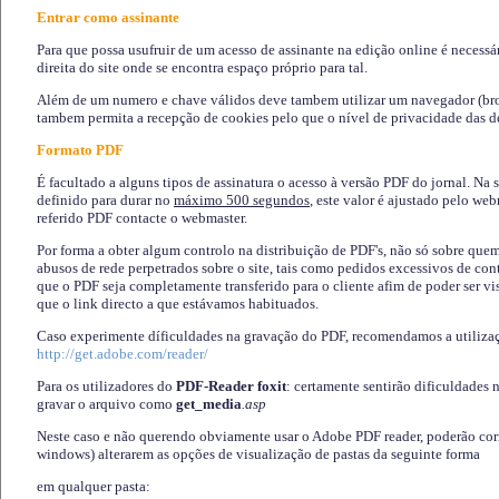
Entrar como assinante
Para que possa usufruir de um acesso de assinante na edição online é necessá
direita do site onde se encontra espaço próprio para tal.
Além de um numero e chave válidos deve tambem utilizar um navegador (brows
tambem permita a recepção de cookies pelo que o nível de privacidade das d
Formato PDF
É facultado a alguns tipos de assinatura o acesso à versão PDF do jornal. Na 
definido para durar no
máximo 500 segundos
, este valor é ajustado pelo we
referido PDF contacte o webmaster.
Por forma a obter algum controlo na distribuição de PDF's, não só sobre que
abusos de rede perpetrados sobre o site, tais como pedidos excessivos de co
que o PDF seja completamente transferido para o cliente afim de poder ser 
que o link directo a que estávamos habituados.
Caso experimente díficuldades na gravação do PDF, recomendamos a utiliza
http://get.adobe.com/reader/
Para os utilizadores do
PDF-Reader foxit
: certamente sentirão dificuldades 
gravar o arquivo como
get_media
.asp
Neste caso e não querendo obviamente usar o Adobe PDF reader, poderão corrig
windows) alterarem as opções de visualização de pastas da seguinte forma
em qualquer pasta
: