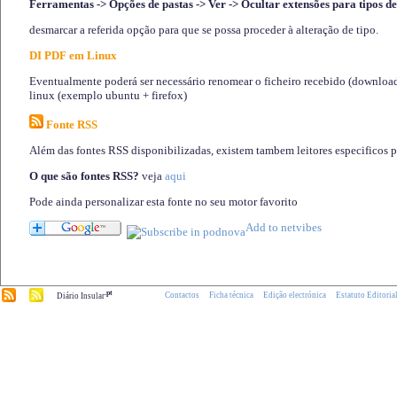
Ferramentas -> Opções de pastas -> Ver -> Ocultar extensões para tipos de
desmarcar a referida opção para que se possa proceder à alteração de tipo.
DI PDF em Linux
Eventualmente poderá ser necessário renomear o ficheiro recebido (download)
linux (exemplo ubuntu + firefox)
Fonte RSS
Além das fontes RSS disponibilizadas, existem tambem leitores especificos 
O que são fontes RSS?
veja
aqui
Pode ainda personalizar esta fonte no seu motor favorito
.pt
Contactos
Ficha técnica
Edição electrónica
Estatuto Editoria
Diário Insular