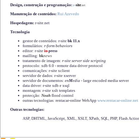
Design, construção e programação:
-
site
r
.net
Manutenção de conteúdos:
Rui Azevedo
Hospedagem:
r-site.net
Tecnologia
gestor de conteúdos: r-site
bk 11.x
formulários:
r-form behaviors
editor: r-site
in-
press
mailling:
bk
news
tratamento de imagem:
r-site server side scripting
protocolo: xdb 6.0 - remote data driver protocol
comunicações: r-site xclient
servidor de dados: r-site xserver
servidor de documentos:
en
M
edia
- large encoded media server
data driver: r-site xdb e xsql
montagem: r-site xslt templates
protecção:
Noah
flood control
outras tecnologias: rentacar-online WebApp
www.rentacar-online.net
Outras tecnologias:
ASP, DHTML, JavaScript, XML, XSLT, XPath, SQL, PHP, Flash Actio