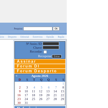
Pesquisa:
nício
Desporto
Editorial
Entrevista
Opinião
Região
Nº Assin./ID:
Chave:
Recordar:
Recuperar
Assinar
Forum DI
Forum Desporto
<
Agosto 2026
D
S
T
Q
Q
S
S
1
2
3
4
5
6
7
8
9
10
11
12
13
14
15
16
17
18
19
20
21
22
23
24
25
26
27
28
29
30
31