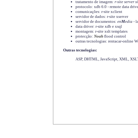
tratamento de imagem:
r-site server s
protocolo: xdb 6.0 - remote data driv
comunicações: r-site xclient
servidor de dados: r-site xserver
servidor de documentos:
en
M
edia
- l
data driver: r-site xdb e xsql
montagem: r-site xslt templates
protecção:
Noah
flood control
outras tecnologias: rentacar-online
Outras tecnologias:
ASP, DHTML, JavaScript, XML, XSLT,