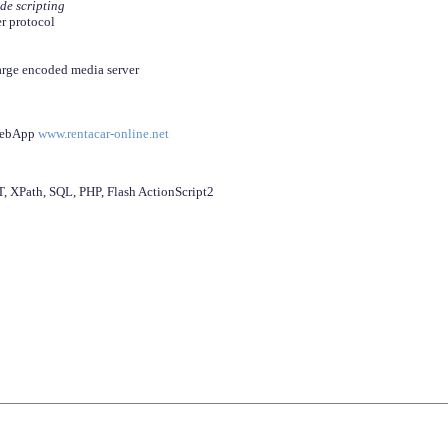
ide scripting
er protocol
arge encoded media server
 WebApp
www.rentacar-online.net
 XPath, SQL, PHP, Flash ActionScript2