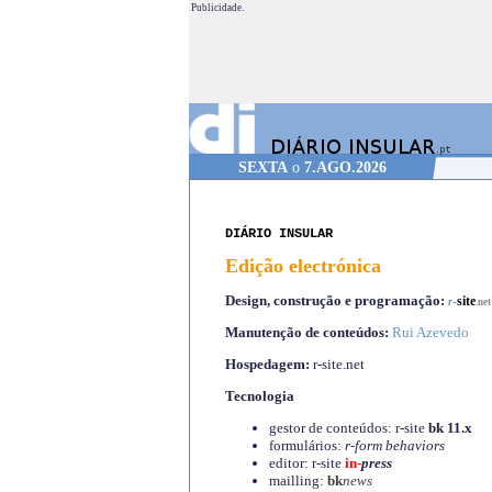
Publicidade.
SEXTA
o
7.AGO.2026
DIÁRIO INSULAR
Edição electrónica
Design, construção e programação:
-
site
r
.net
Manutenção de conteúdos:
Rui Azevedo
Hospedagem:
r-site.net
Tecnologia
gestor de conteúdos: r-site
bk 11.x
formulários:
r-form behaviors
editor: r-site
in-
press
mailling:
bk
news