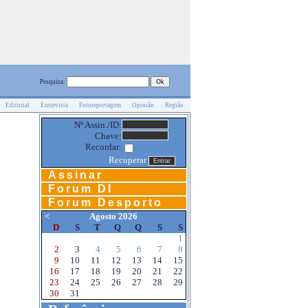
Pesquisa:
Editorial
Entrevista
Fotoreportagem
Opinião
Região
Nº Assin./ID:
Chave:
Recordar:
Recuperar
Assinar
Forum DI
Forum Desporto
<
Agosto 2026
D
S
T
Q
Q
S
S
1
2
3
4
5
6
7
8
9
10
11
12
13
14
15
16
17
18
19
20
21
22
23
24
25
26
27
28
29
30
31