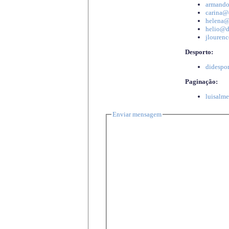
armando
carina@d
helena@d
helio@di
jlourenc
Desporto:
didespor
Paginação:
luisalme
Enviar mensagem