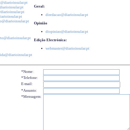
@diarioinsular.pt
Geral:
iarioinsular.pt
iarioinsular.pt
diredacao@diarioinsular.pt
arioinsular.pt
o@diarioinsular.pt
Opinião
diopiniao@diarioinsular.pt
to@diarioinsular.pt
Edição Electrónica:
webmaster@diarioinsular.pt
ida@diarioinsular.pt
*Nome:
*Telefone:
E-mail:
*Assunto:
*Mensagem: