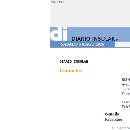
Publicidade.
SÁBADO
o
8.AGO.2026
DIÁRIO INSULAR
Contactos
Diári
Aveni
9701
Terce
Telef
Telef
e-mails
Redacção:
diredaca