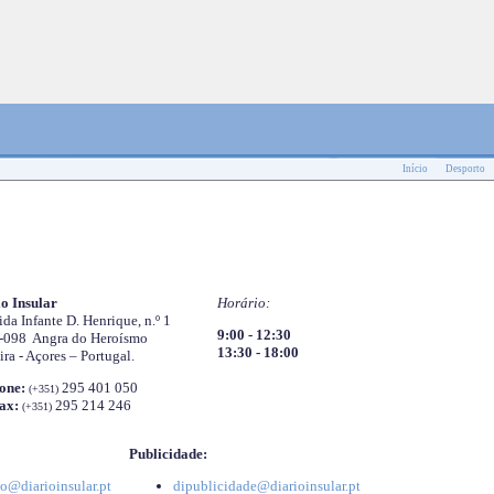
Início
Desporto
o Insular
Horário:
da Infante D. Henrique, n.º 1
9:00 - 12:30
-098 Angra do Heroísmo
13:30 - 18:00
ira - Açores – Portugal.
one:
295 401 050
(+351)
ax:
295 214 246
(+351)
Publicidade:
o@diarioinsular.pt
dipublicidade@diarioinsular.pt