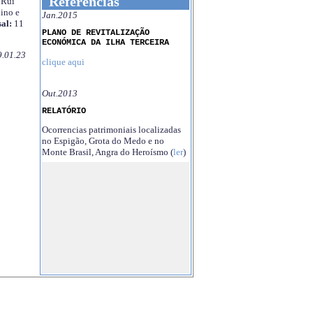
Referências
Rui
ino e
Jan.2015
al:
11
PLANO DE REVITALIZAÇÃO
ECONÓMICA DA ILHA TERCEIRA
9.01.23
clique aqui
Out.2013
RELATÓRIO
Ocorrencias patrimoniais localizadas
no Espigão, Grota do Medo e no
Monte Brasil, Angra do Heroísmo (
ler
)