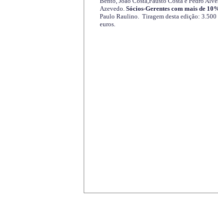
Bento, João Costa,Fausto Costa e Pedro Alve
Azevedo.
Sócios-Gerentes com mais de 10%
Paulo Raulino. Tiragem desta edição: 3.500
euros.