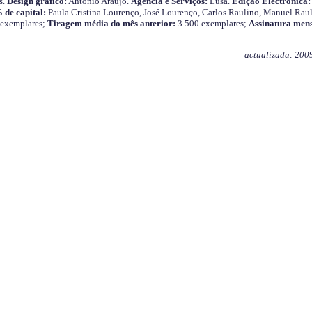
s.
Design gráfico:
António Araújo.
Agência e Serviços:
Lusa.
Edição Electrónica:
 de capital:
Paula Cristina Lourenço, José Lourenço, Carlos Raulino, Manuel Raul
 exemplares;
Tiragem média do mês anterior:
3.500 exemplares;
Assinatura mens
actualizada: 200