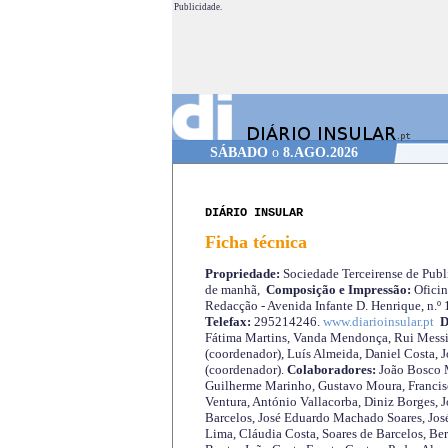
Publicidade.
SÁBADO
o
8.AGO.2026
DIÁRIO INSULAR
Ficha técnica
Propriedade:
Sociedade Terceirense de Publi
de manhã,
Composição e Impressão:
Oficin
Redacção - Avenida Infante D. Henrique, n.º
Telefax:
295214246.
www.diarioinsular.pt
D
Fátima Martins, Vanda Mendonça, Rui Messi
(coordenador), Luís Almeida, Daniel Costa, 
(coordenador).
Colaboradores:
João Bosco M
Guilherme Marinho, Gustavo Moura, Francisc
Ventura, António Vallacorba, Diniz Borges, J
Barcelos, José Eduardo Machado Soares, José
Lima, Cláudia Costa, Soares de Barcelos, Be