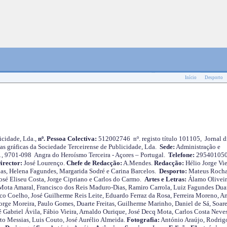
Início
Desporto
cidade, Lda.,
nº. Pessoa Colectiva:
512002746 nº. registo título 101105, Jornal d
as gráficas da Sociedade Terceirense de Publicidade, Lda.
Sede:
Administração e
 1, 9701-098 Angra do Heroísmo Terceira - Açores – Portugal.
Telefone:
29540105
irector:
José Lourenço.
Chefe de Redacção:
A.Mendes.
Redacção:
Hélio Jorge Vie
as, Helena Fagundes, Margarida Sodré e Carina Barcelos.
Desporto:
Mateus Roch
José Eliseu Costa, Jorge Cipriano e Carlos do Carmo.
Artes e Letras:
Álamo Oliveir
ota Amaral, Francisco dos Reis Maduro-Dias, Ramiro Carrola, Luiz Fagundes Duar
o Coelho, José Guilherme Reis Leite, Eduardo Ferraz da Rosa, Ferreira Moreno, A
orge Moreira, Paulo Gomes, Duarte Freitas, Guilherme Marinho, Daniel de Sá, Soare
 Gabriel Ávila, Fábio Vieira, Arnaldo Ourique, José Decq Mota, Carlos Costa Neves
rto Messias, Luis Couto, José Aurélio Almeida.
Fotografia:
António Araújo, Rodrig