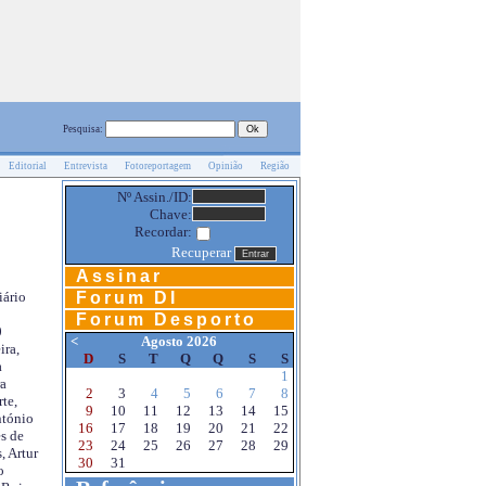
Pesquisa:
Editorial
Entrevista
Fotoreportagem
Opinião
Região
Nº Assin./ID:
Chave:
Recordar:
Recuperar
Assinar
Forum DI
iário
Forum Desporto
0
<
Agosto 2026
ira,
D
S
T
Q
Q
S
S
a
1
a
2
3
4
5
6
7
8
te,
9
10
11
12
13
14
15
ntónio
16
17
18
19
20
21
22
s de
23
24
25
26
27
28
29
, Artur
30
31
o