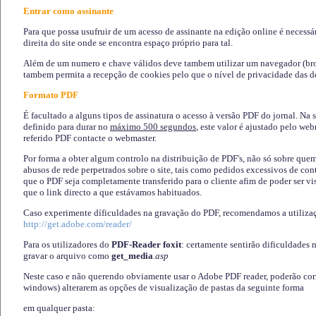
Entrar como assinante
Para que possa usufruir de um acesso de assinante na edição online é necessá
direita do site onde se encontra espaço próprio para tal.
Além de um numero e chave válidos deve tambem utilizar um navegador (brows
tambem permita a recepção de cookies pelo que o nível de privacidade das d
Formato PDF
É facultado a alguns tipos de assinatura o acesso à versão PDF do jornal. Na 
definido para durar no
máximo 500 segundos
, este valor é ajustado pelo we
referido PDF contacte o webmaster.
Por forma a obter algum controlo na distribuição de PDF's, não só sobre que
abusos de rede perpetrados sobre o site, tais como pedidos excessivos de co
que o PDF seja completamente transferido para o cliente afim de poder ser 
que o link directo a que estávamos habituados.
Caso experimente díficuldades na gravação do PDF, recomendamos a utiliza
http://get.adobe.com/reader/
Para os utilizadores do
PDF-Reader foxit
: certamente sentirão dificuldades 
gravar o arquivo como
get_media
.asp
Neste caso e não querendo obviamente usar o Adobe PDF reader, poderão corrig
windows) alterarem as opções de visualização de pastas da seguinte forma
em qualquer pasta
: