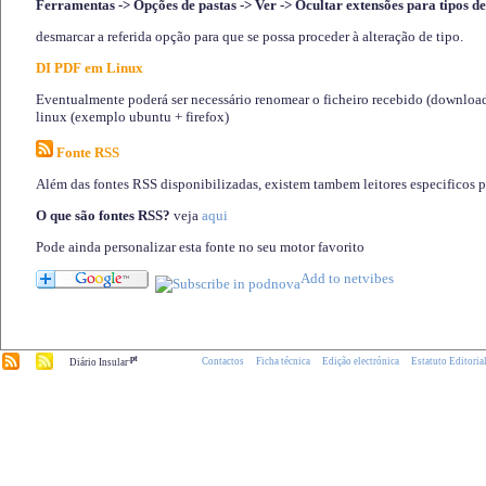
Ferramentas -> Opções de pastas -> Ver -> Ocultar extensões para tipos de
desmarcar a referida opção para que se possa proceder à alteração de tipo.
DI PDF em Linux
Eventualmente poderá ser necessário renomear o ficheiro recebido (download)
linux (exemplo ubuntu + firefox)
Fonte RSS
Além das fontes RSS disponibilizadas, existem tambem leitores especificos 
O que são fontes RSS?
veja
aqui
Pode ainda personalizar esta fonte no seu motor favorito
.pt
Contactos
Ficha técnica
Edição electrónica
Estatuto Editoria
Diário Insular