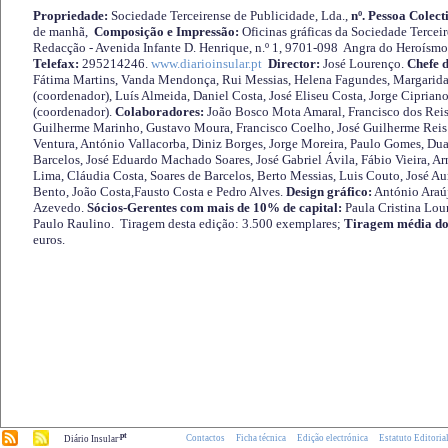
Propriedade:
Sociedade Terceirense de Publicidade, Lda.,
nº. Pessoa Colect
de manhã,
Composição e Impressão:
Oficinas gráficas da Sociedade Tercei
Redacção - Avenida Infante D. Henrique, n.º 1, 9701-098 Angra do Heroísmo 
Telefax:
295214246.
www.diarioinsular.pt
Director:
José Lourenço.
Chefe 
Fátima Martins, Vanda Mendonça, Rui Messias, Helena Fagundes, Margarida
(coordenador), Luís Almeida, Daniel Costa, José Eliseu Costa, Jorge Cipria
(coordenador).
Colaboradores:
João Bosco Mota Amaral, Francisco dos Reis
Guilherme Marinho, Gustavo Moura, Francisco Coelho, José Guilherme Reis 
Ventura, António Vallacorba, Diniz Borges, Jorge Moreira, Paulo Gomes, Duar
Barcelos, José Eduardo Machado Soares, José Gabriel Ávila, Fábio Vieira, A
Lima, Cláudia Costa, Soares de Barcelos, Berto Messias, Luis Couto, José A
Bento, João Costa,Fausto Costa e Pedro Alves.
Design gráfico:
António Araú
Azevedo.
Sócios-Gerentes com mais de 10% de capital:
Paula Cristina Lou
Paulo Raulino. Tiragem desta edição: 3.500 exemplares;
Tiragem média do
euros.
.pt
Contactos
Ficha técnica
Edição electrónica
Estatuto Editoria
Diário Insular