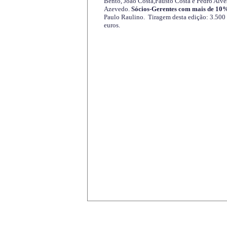
Bento, João Costa,Fausto Costa e Pedro Alve
Azevedo.
Sócios-Gerentes com mais de 10%
Paulo Raulino. Tiragem desta edição: 3.500
euros.