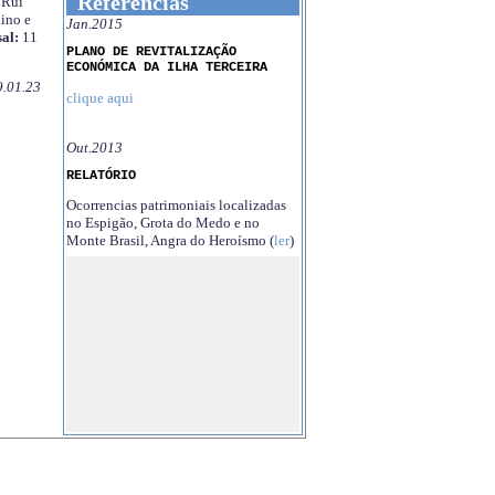
Referências
Rui
ino e
Jan.2015
al:
11
PLANO DE REVITALIZAÇÃO
ECONÓMICA DA ILHA TERCEIRA
9.01.23
clique aqui
Out.2013
RELATÓRIO
Ocorrencias patrimoniais localizadas
no Espigão, Grota do Medo e no
Monte Brasil, Angra do Heroísmo (
ler
)