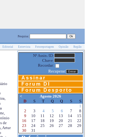
Pesquisa:
Editorial
Entrevista
Fotoreportagem
Opinião
Região
Nº Assin./ID:
Chave:
Recordar:
Recuperar
Assinar
Forum DI
iário
Forum Desporto
0
<
Agosto 2026
ira,
D
S
T
Q
Q
S
S
a
1
a
2
3
4
5
6
7
8
te,
9
10
11
12
13
14
15
ntónio
16
17
18
19
20
21
22
s de
23
24
25
26
27
28
29
, Artur
30
31
o