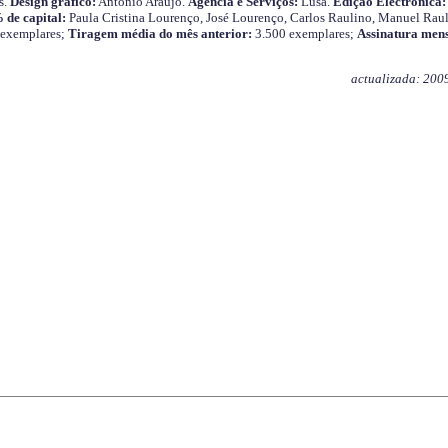
s.
Design gráfico:
António Araújo.
Agência e Serviços:
Lusa.
Edição Electrónica:
 de capital:
Paula Cristina Lourenço, José Lourenço, Carlos Raulino, Manuel Raul
 exemplares;
Tiragem média do mês anterior:
3.500 exemplares;
Assinatura mens
actualizada: 200