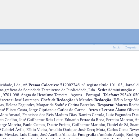
Início
Desporto
cidade, Lda.,
nº. Pessoa Colectiva:
512002746 nº. registo título 101105, Jornal d
as gráficas da Sociedade Terceirense de Publicidade, Lda.
Sede:
Administração e
 1, 9701-098 Angra do Heroísmo Terceira - Açores – Portugal.
Telefone:
29540105
irector:
José Lourenço.
Chefe de Redacção:
A.Mendes.
Redacção:
Hélio Jorge Vie
as, Helena Fagundes, Margarida Sodré e Carina Barcelos.
Desporto:
Mateus Roch
José Eliseu Costa, Jorge Cipriano e Carlos do Carmo.
Artes e Letras:
Álamo Oliveir
ota Amaral, Francisco dos Reis Maduro-Dias, Ramiro Carrola, Luiz Fagundes Duar
o Coelho, José Guilherme Reis Leite, Eduardo Ferraz da Rosa, Ferreira Moreno, A
orge Moreira, Paulo Gomes, Duarte Freitas, Guilherme Marinho, Daniel de Sá, Soare
 Gabriel Ávila, Fábio Vieira, Arnaldo Ourique, José Decq Mota, Carlos Costa Neves
rto Messias, Luis Couto, José Aurélio Almeida.
Fotografia:
António Araújo, Rodrig