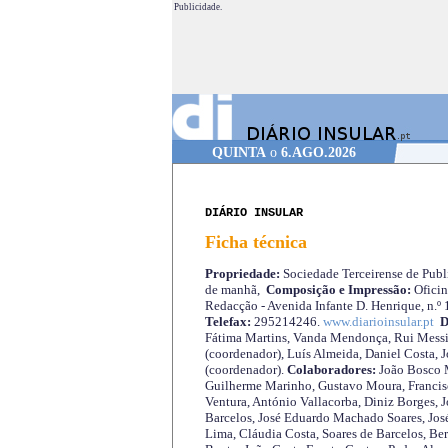
Publicidade.
QUINTA
o
6.AGO.2026
DIÁRIO INSULAR
Ficha técnica
Propriedade:
Sociedade Terceirense de Publi
de manhã,
Composição e Impressão:
Oficin
Redacção - Avenida Infante D. Henrique, n.º
Telefax:
295214246.
www.diarioinsular.pt
D
Fátima Martins, Vanda Mendonça, Rui Messi
(coordenador), Luís Almeida, Daniel Costa, 
(coordenador).
Colaboradores:
João Bosco M
Guilherme Marinho, Gustavo Moura, Francisc
Ventura, António Vallacorba, Diniz Borges, J
Barcelos, José Eduardo Machado Soares, José
Lima, Cláudia Costa, Soares de Barcelos, Be