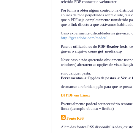
referido PDF contacte o webmaster.
Por forma a obter algum controlo na distribu
abusos de rede perpetrados sobre o site, tai
que o PDF seja completamente transferido pa
que o link directo a que estávamos habituado
Caso experimente díficuldades na gravação 
http://get.adobe.com/reader/
Para os utilizadores do
PDF-Reader foxit
: c
gravar o arquivo como
get_media
.asp
Neste caso e não querendo obviamente usar o A
windows) alterarem as opções de visualização
em qualquer pasta
:
Ferramentas -> Opções de pastas -> Ver -> 
desmarcar a referida opção para que se possa 
DI PDF em Linux
Eventualmente poderá ser necessário renomear
linux (exemplo ubuntu + firefox)
Fonte RSS
Além das fontes RSS disponibilizadas, exist