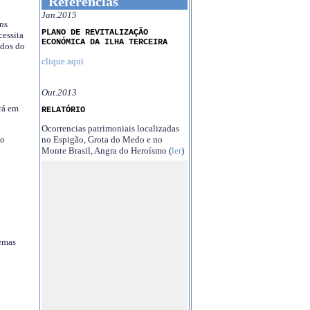
Referências
Jan.2015
ns
PLANO DE REVITALIZAÇÃO
essita
ECONÓMICA DA ILHA TERCEIRA
ndos do
clique aqui
Out.2013
rá em
RELATÓRIO
Ocorrencias patrimoniais localizadas
no Espigão, Grota do Medo e no
no
Monte Brasil, Angra do Heroísmo (
ler
)
temas