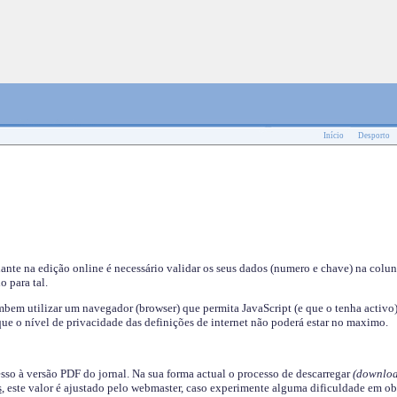
Início
Desporto
nante na edição online é necessário validar os seus dados (numero e chave) na colu
o para tal.
em utilizar um navegador (browser) que permita JavaScript (e que o tenha activo)
ue o nível de privacidade das definições de internet não poderá estar no maximo.
esso à versão PDF do jornal. Na sua forma actual o processo de descarregar
(downloa
s
, este valor é ajustado pelo webmaster, caso experimente alguma dificuldade em ob