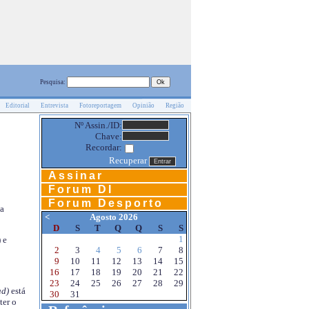
Pesquisa:
Editorial
Entrevista
Fotoreportagem
Opinião
Região
Nº Assin./ID:
Chave:
Recordar:
Recuperar
Assinar
Forum DI
Forum Desporto
na
<
Agosto 2026
D
S
T
Q
Q
S
S
1
 e
2
3
4
5
6
7
8
9
10
11
12
13
14
15
16
17
18
19
20
21
22
23
24
25
26
27
28
29
d)
está
30
31
ter o