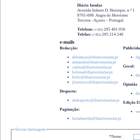
Diário Insular
Avenida Infante D. Henrique, n.º 1
9701-098 Angra do Heroísmo
Terceira - Açores – Portugal.
Telefone:
295 401 050
(+351)
Telefax:
295 214 246
(+351)
e-mails
Redacção:
Publicida
diredacao@diarioinsular.pt
di
armando@diarioinsular.pt
Geral:
carina@diarioinsular.pt
helena@diarioinsular.pt
di
helio@diarioinsular.pt
jlourenco@diarioinsular.pt
Opinião
Desporto:
di
didesporto@diarioinsular.pt
Edição El
Paginação:
we
luisalmeida@diarioinsular.pt
Enviar mensagem
*Nome: