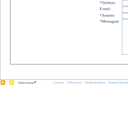
*Telefone:
E-mail:
*Assunto:
*Mensagem:
.pt
Contactos
Ficha técnica
Edição electrónica
Estatuto Editoria
Diário Insular