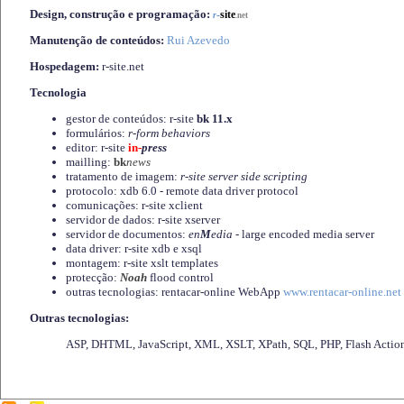
Design, construção e programação:
-
site
r
.net
Manutenção de conteúdos:
Rui Azevedo
Hospedagem:
r-site.net
Tecnologia
gestor de conteúdos: r-site
bk 11.x
formulários:
r-form behaviors
editor: r-site
in-
press
mailling:
bk
news
tratamento de imagem:
r-site server side scripting
protocolo: xdb 6.0 - remote data driver protocol
comunicações: r-site xclient
servidor de dados: r-site xserver
servidor de documentos:
en
M
edia
- large encoded media server
data driver: r-site xdb e xsql
montagem: r-site xslt templates
protecção:
Noah
flood control
outras tecnologias: rentacar-online WebApp
www.rentacar-online.net
Outras tecnologias:
ASP, DHTML, JavaScript, XML, XSLT, XPath, SQL, PHP, Flash Actio