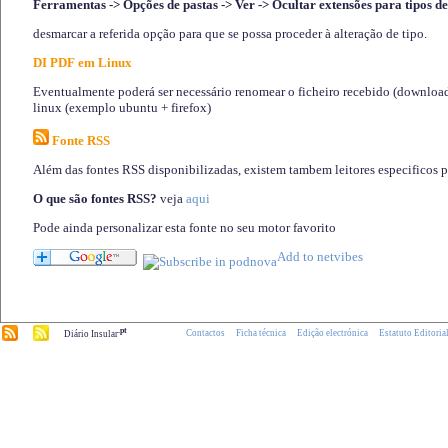
Ferramentas -> Opções de pastas -> Ver -> Ocultar extensões para tipos de
desmarcar a referida opção para que se possa proceder à alteração de tipo.
DI PDF em Linux
Eventualmente poderá ser necessário renomear o ficheiro recebido (download)
linux (exemplo ubuntu + firefox)
Fonte RSS
Além das fontes RSS disponibilizadas, existem tambem leitores especificos 
O que são fontes RSS?
veja
aqui
Pode ainda personalizar esta fonte no seu motor favorito
.pt
Contactos
Ficha técnica
Edição electrónica
Estatuto Editoria
Diário Insular