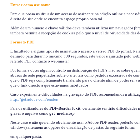
Entrar como assinante
Para que possa usufruir de um acesso de assinante na edição online é necessá
direita do site onde se encontra espaço próprio para tal.
Além de um numero e chave válidos deve tambem utilizar um navegador (brows
tambem permita a recepção de cookies pelo que o nível de privacidade das d
Formato PDF
É facultado a alguns tipos de assinatura o acesso à versão PDF do jornal. Na 
definido para durar no
máximo 500 segundos
, este valor é ajustado pelo we
referido PDF contacte o webmaster.
Por forma a obter algum controlo na distribuição de PDF's, não só sobre que
abusos de rede perpetrados sobre o site, tais como pedidos excessivos de co
que o PDF seja completamente transferido para o cliente afim de poder ser 
que o link directo a que estávamos habituados.
Caso experimente díficuldades na gravação do PDF, recomendamos a utiliza
http://get.adobe.com/reader/
Para os utilizadores do
PDF-Reader foxit
: certamente sentirão dificuldades 
gravar o arquivo como
get_media
.asp
Neste caso e não querendo obviamente usar o Adobe PDF reader, poderão corrig
windows) alterarem as opções de visualização de pastas da seguinte forma
em qualquer pasta
: