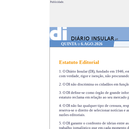
Publicidade.
QUINTA
o
6.AGO.2026
Estatuto Editorial
1. O Diário Insular (DI), fundado em 1946, es
com verdade, rigor e isenção, não procurando
2. O DI não discrimina os cidadãos em função 
3. O DI define-se como órgão de grande infor
estatuto reclama em relação ao seu mercado pr
4. O DI não faz qualquer tipo de censura, re
reserva-se o direito de selecionar notícias e
razões editoriais.
5. O DI garante o confronto de ideias entre a
trabalho jornalístico que em cada momento de