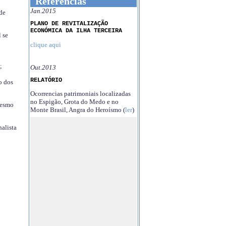
Referências
Jan.2015
 de
PLANO DE REVITALIZAÇÃO
ECONÓMICA DA ILHA TERCEIRA
 se
clique aqui
;
Out.2013
RELATÓRIO
o dos
Ocorrencias patrimoniais localizadas
no Espigão, Grota do Medo e no
mesmo
Monte Brasil, Angra do Heroísmo (
ler
)
nalista