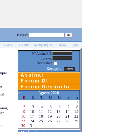
Pesquisa:
Editorial
Entrevista
Fotoreportagem
Opinião
Região
Nº Assin./ID:
Chave:
Recordar:
Recuperar
empre
Assinar
Forum DI
s.
Forum Desporto
<
Agosto 2026
ual
D
S
T
Q
Q
S
S
1
2
3
4
5
6
7
8
onal,
9
10
11
12
13
14
15
por
16
17
18
19
20
21
22
23
24
25
26
27
28
29
30
31
do