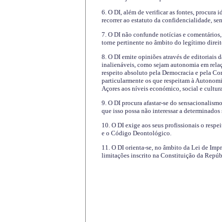
6. O DI, além de verificar as fontes, procura 
recorrer ao estatuto da confidencialidade, s
7. O DI não confunde notícias e comentários, 
torne pertinente no âmbito do legítimo direit
8. O DI emite opiniões através de editoriais 
inalienáveis, como sejam autonomia em relaç
respeito absoluto pela Democracia e pela Con
particularmente os que respeitam à Autonomi
Açores aos níveis económico, social e cultur
9. O DI procura afastar-se do sensacionalism
que isso possa não interessar a determinados
10. O DI exige aos seus profissionais o respe
e o Código Deontológico.
11. O DI orienta-se, no âmbito da Lei de Impr
limitações inscrito na Constituição da Repúb