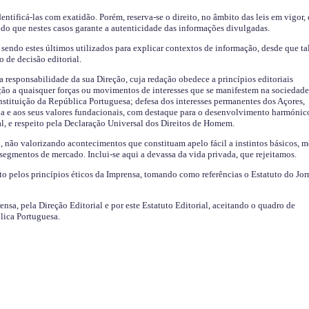
identificá-las com exatidão. Porém, reserva-se o direito, no âmbito das leis em vigor,
endo que nestes casos garante a autenticidade das informações divulgadas.
sendo estes últimos utilizados para explicar contextos de informação, desde que tal
o de decisão editorial.
da responsabilidade da sua Direção, cuja redação obedece a princípios editoriais
ão a quaisquer forças ou movimentos de interesses que se manifestem na sociedade
stituição da República Portuguesa; defesa dos interesses permanentes dos Açores,
a e aos seus valores fundacionais, com destaque para o desenvolvimento harmónic
al, e respeito pela Declaração Universal dos Direitos de Homem.
o, não valorizando acontecimentos que constituam apelo fácil a instintos básicos, 
 segmentos de mercado. Inclui-se aqui a devassa da vida privada, que rejeitamos.
ito pelos princípios éticos da Imprensa, tomando como referências o Estatuto do Jor
ensa, pela Direção Editorial e por este Estatuto Editorial, aceitando o quadro de
lica Portuguesa.