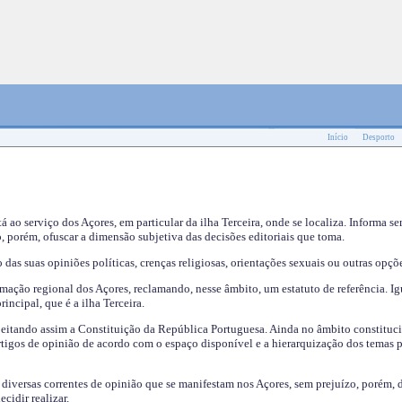
Início
Desporto
tá ao serviço dos Açores, em particular da ilha Terceira, onde se localiza. Informa s
, porém, ofuscar a dimensão subjetiva das decisões editoriais que toma.
das suas opiniões políticas, crenças religiosas, orientações sexuais ou outras opçõe
mação regional dos Açores, reclamando, nesse âmbito, um estatuto de referência. Ig
incipal, que é a ilha Terceira.
speitando assim a Constituição da República Portuguesa. Ainda no âmbito constituci
 artigos de opinião de acordo com o espaço disponível e a hierarquização dos temas 
s diversas correntes de opinião que se manifestam nos Açores, sem prejuízo, porém, 
cidir realizar.