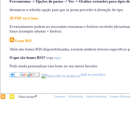
Ferramentas -> Opções de pastas -> Ver -> Ocultar extensões para tipos de
desmarcar a referida opção para que se possa proceder à alteração de tipo.
DI PDF em Linux
Eventualmente poderá ser necessário renomear o ficheiro recebido (download)
linux (exemplo ubuntu + firefox)
Fonte RSS
Além das fontes RSS disponibilizadas, existem tambem leitores especificos 
O que são fontes RSS?
veja
aqui
Pode ainda personalizar esta fonte no seu motor favorito
.pt
Contactos
Ficha técnica
Edição electrónica
Estatuto Editoria
Diário Insular