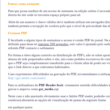
Entrar como assinante
Para que possa usufruir de um acesso de assinante na edição online é necessá
direita do site onde se encontra espaço próprio para tal.
Além de um numero e chave válidos deve tambem utilizar um navegador (brows
tambem permita a recepção de cookies pelo que o nível de privacidade das d
Formato PDF
É facultado a alguns tipos de assinatura o acesso à versão PDF do jornal. Na 
definido para durar no
máximo 500 segundos
, este valor é ajustado pelo we
referido PDF contacte o webmaster.
Por forma a obter algum controlo na distribuição de PDF's, não só sobre que
abusos de rede perpetrados sobre o site, tais como pedidos excessivos de co
que o PDF seja completamente transferido para o cliente afim de poder ser 
que o link directo a que estávamos habituados.
Caso experimente díficuldades na gravação do PDF, recomendamos a utiliza
http://get.adobe.com/reader/
Para os utilizadores do
PDF-Reader foxit
: certamente sentirão dificuldades 
gravar o arquivo como
get_media
.asp
Neste caso e não querendo obviamente usar o Adobe PDF reader, poderão corrig
windows) alterarem as opções de visualização de pastas da seguinte forma
em qualquer pasta
: