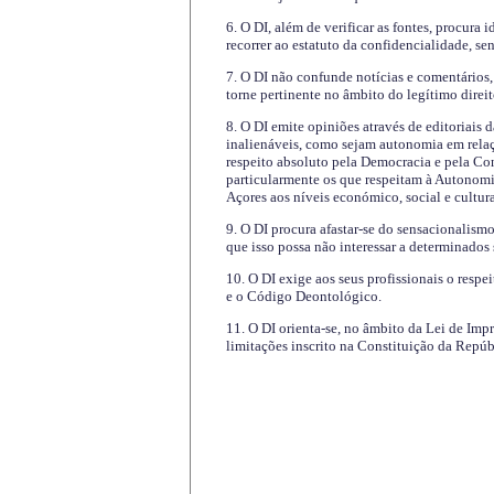
6. O DI, além de verificar as fontes, procura 
recorrer ao estatuto da confidencialidade, s
7. O DI não confunde notícias e comentários, 
torne pertinente no âmbito do legítimo direit
8. O DI emite opiniões através de editoriais 
inalienáveis, como sejam autonomia em relaç
respeito absoluto pela Democracia e pela Con
particularmente os que respeitam à Autonomi
Açores aos níveis económico, social e cultur
9. O DI procura afastar-se do sensacionalism
que isso possa não interessar a determinados
10. O DI exige aos seus profissionais o respe
e o Código Deontológico.
11. O DI orienta-se, no âmbito da Lei de Impr
limitações inscrito na Constituição da Repúb