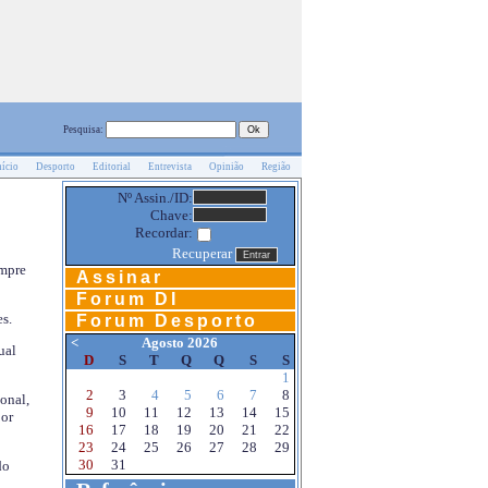
Pesquisa:
nício
Desporto
Editorial
Entrevista
Opinião
Região
Nº Assin./ID:
Chave:
Recordar:
Recuperar
empre
Assinar
Forum DI
s.
Forum Desporto
<
Agosto 2026
ual
D
S
T
Q
Q
S
S
1
2
3
4
5
6
7
8
onal,
9
10
11
12
13
14
15
por
16
17
18
19
20
21
22
23
24
25
26
27
28
29
30
31
do