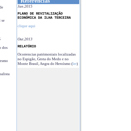
Referências
Jan.2015
 de
PLANO DE REVITALIZAÇÃO
ECONÓMICA DA ILHA TERCEIRA
 se
clique aqui
;
Out.2013
RELATÓRIO
o dos
Ocorrencias patrimoniais localizadas
no Espigão, Grota do Medo e no
mesmo
Monte Brasil, Angra do Heroísmo (
ler
)
nalista