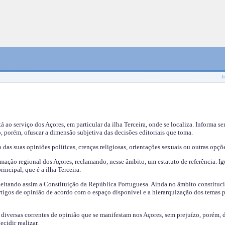
I
tá ao serviço dos Açores, em particular da ilha Terceira, onde se localiza. Informa s
, porém, ofuscar a dimensão subjetiva das decisões editoriais que toma.
das suas opiniões políticas, crenças religiosas, orientações sexuais ou outras opçõe
mação regional dos Açores, reclamando, nesse âmbito, um estatuto de referência. Ig
incipal, que é a ilha Terceira.
speitando assim a Constituição da República Portuguesa. Ainda no âmbito constituci
 artigos de opinião de acordo com o espaço disponível e a hierarquização dos temas 
s diversas correntes de opinião que se manifestam nos Açores, sem prejuízo, porém, 
cidir realizar.