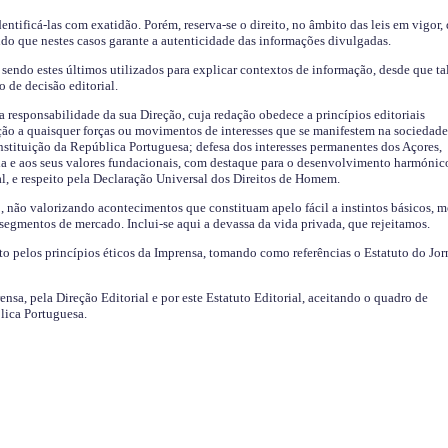
identificá-las com exatidão. Porém, reserva-se o direito, no âmbito das leis em vigor,
endo que nestes casos garante a autenticidade das informações divulgadas.
sendo estes últimos utilizados para explicar contextos de informação, desde que tal
o de decisão editorial.
da responsabilidade da sua Direção, cuja redação obedece a princípios editoriais
ão a quaisquer forças ou movimentos de interesses que se manifestem na sociedade
stituição da República Portuguesa; defesa dos interesses permanentes dos Açores,
a e aos seus valores fundacionais, com destaque para o desenvolvimento harmónic
al, e respeito pela Declaração Universal dos Direitos de Homem.
o, não valorizando acontecimentos que constituam apelo fácil a instintos básicos, 
 segmentos de mercado. Inclui-se aqui a devassa da vida privada, que rejeitamos.
ito pelos princípios éticos da Imprensa, tomando como referências o Estatuto do Jor
ensa, pela Direção Editorial e por este Estatuto Editorial, aceitando o quadro de
lica Portuguesa.