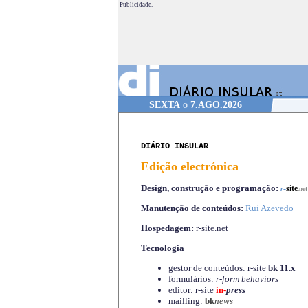
Publicidade.
SEXTA
o
7.AGO.2026
DIÁRIO INSULAR
Edição electrónica
Design, construção e programação:
-
site
r
.net
Manutenção de conteúdos:
Rui Azevedo
Hospedagem:
r-site.net
Tecnologia
gestor de conteúdos: r-site
bk 11.x
formulários:
r-form behaviors
editor: r-site
in-
press
mailling:
bk
news