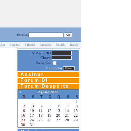
Pesquisa:
nício
Desporto
Editorial
Entrevista
Opinião
Região
Nº Assin./ID:
Chave:
Recordar:
Recuperar
Assinar
Forum DI
Forum Desporto
<
Agosto 2026
D
S
T
Q
Q
S
S
1
2
3
4
5
6
7
8
9
10
11
12
13
14
15
16
17
18
19
20
21
22
23
24
25
26
27
28
29
30
31