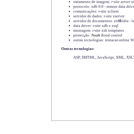
tratamento de imagem:
r-site server s
protocolo: xdb 6.0 - remote data driv
comunicações: r-site xclient
servidor de dados: r-site xserver
servidor de documentos:
en
M
edia
- l
data driver: r-site xdb e xsql
montagem: r-site xslt templates
protecção:
Noah
flood control
outras tecnologias: rentacar-online
Outras tecnologias:
ASP, DHTML, JavaScript, XML, XSLT,