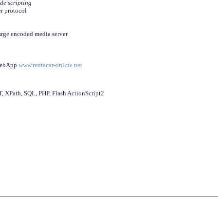
ide scripting
er protocol
arge encoded media server
 WebApp
www.rentacar-online.net
 XPath, SQL, PHP, Flash ActionScript2