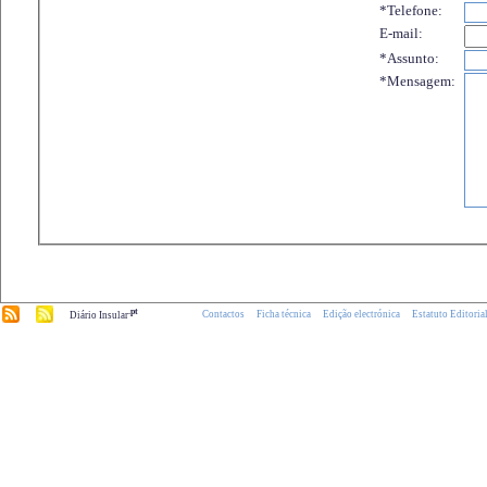
*Telefone:
E-mail:
*Assunto:
*Mensagem:
.pt
Contactos
Ficha técnica
Edição electrónica
Estatuto Editoria
Diário Insular