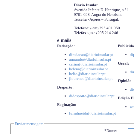
Diário Insular
Avenida Infante D. Henrique, n.º 1
9701-098 Angra do Heroísmo
Terceira - Açores – Portugal.
Telefone:
295 401 050
(+351)
Telefax:
295 214 246
(+351)
e-mails
Redacção:
Publicida
diredacao@diarioinsular.pt
di
armando@diarioinsular.pt
Geral:
carina@diarioinsular.pt
helena@diarioinsular.pt
di
helio@diarioinsular.pt
jlourenco@diarioinsular.pt
Opinião
Desporto:
di
didesporto@diarioinsular.pt
Edição El
Paginação:
we
luisalmeida@diarioinsular.pt
Enviar mensagem
*Nome: