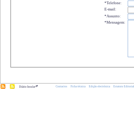
*Telefone:
E-mail:
*Assunto:
*Mensagem:
.pt
Contactos
Ficha técnica
Edição electrónica
Estatuto Editoria
Diário Insular