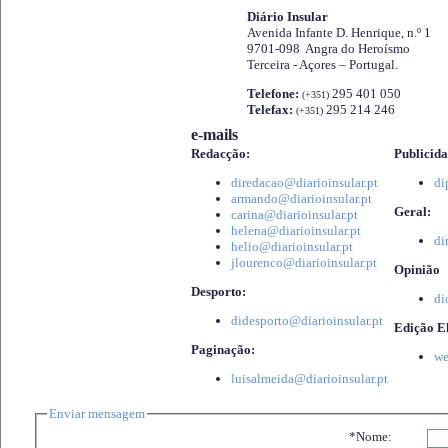
Diário Insular
Avenida Infante D. Henrique, n.º 1
9701-098 Angra do Heroísmo
Terceira - Açores – Portugal.
Telefone:
295 401 050
(+351)
Telefax:
295 214 246
(+351)
e-mails
Redacção:
Publicida
diredacao@diarioinsular.pt
di
armando@diarioinsular.pt
Geral:
carina@diarioinsular.pt
helena@diarioinsular.pt
di
helio@diarioinsular.pt
jlourenco@diarioinsular.pt
Opinião
Desporto:
di
didesporto@diarioinsular.pt
Edição El
Paginação:
we
luisalmeida@diarioinsular.pt
Enviar mensagem
*Nome: