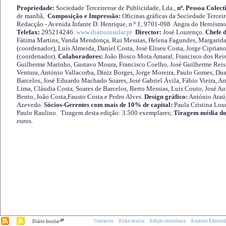
Propriedade:
Sociedade Terceirense de Publicidade, Lda.,
nº. Pessoa Colect
de manhã,
Composição e Impressão:
Oficinas gráficas da Sociedade Tercei
Redacção - Avenida Infante D. Henrique, n.º 1, 9701-098 Angra do Heroísmo 
Telefax:
295214246.
www.diarioinsular.pt
Director:
José Lourenço.
Chefe 
Fátima Martins, Vanda Mendonça, Rui Messias, Helena Fagundes, Margarida
(coordenador), Luís Almeida, Daniel Costa, José Eliseu Costa, Jorge Cipria
(coordenador).
Colaboradores:
João Bosco Mota Amaral, Francisco dos Reis
Guilherme Marinho, Gustavo Moura, Francisco Coelho, José Guilherme Reis 
Ventura, António Vallacorba, Diniz Borges, Jorge Moreira, Paulo Gomes, Duar
Barcelos, José Eduardo Machado Soares, José Gabriel Ávila, Fábio Vieira, A
Lima, Cláudia Costa, Soares de Barcelos, Berto Messias, Luis Couto, José A
Bento, João Costa,Fausto Costa e Pedro Alves.
Design gráfico:
António Araú
Azevedo.
Sócios-Gerentes com mais de 10% de capital:
Paula Cristina Lou
Paulo Raulino. Tiragem desta edição: 3.500 exemplares;
Tiragem média do
euros.
.pt
Contactos
Ficha técnica
Edição electrónica
Estatuto Editoria
Diário Insular