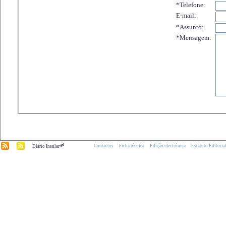
*Telefone:
E-mail:
*Assunto:
*Mensagem:
.pt
Contactos
Ficha técnica
Edição electrónica
Estatuto Editoria
Diário Insular