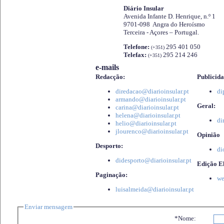
Diário Insular
Avenida Infante D. Henrique, n.º 1
9701-098 Angra do Heroísmo
Terceira - Açores – Portugal.
Telefone:
295 401 050
(+351)
Telefax:
295 214 246
(+351)
e-mails
Redacção:
Publicida
diredacao@diarioinsular.pt
di
armando@diarioinsular.pt
Geral:
carina@diarioinsular.pt
helena@diarioinsular.pt
di
helio@diarioinsular.pt
jlourenco@diarioinsular.pt
Opinião
Desporto:
di
didesporto@diarioinsular.pt
Edição El
Paginação:
we
luisalmeida@diarioinsular.pt
Enviar mensagem
*Nome: