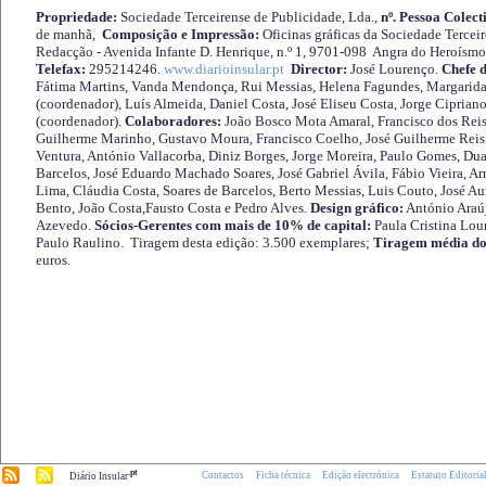
Propriedade:
Sociedade Terceirense de Publicidade, Lda.,
nº. Pessoa Colect
de manhã,
Composição e Impressão:
Oficinas gráficas da Sociedade Tercei
Redacção - Avenida Infante D. Henrique, n.º 1, 9701-098 Angra do Heroísmo 
Telefax:
295214246.
www.diarioinsular.pt
Director:
José Lourenço.
Chefe 
Fátima Martins, Vanda Mendonça, Rui Messias, Helena Fagundes, Margarida
(coordenador), Luís Almeida, Daniel Costa, José Eliseu Costa, Jorge Cipria
(coordenador).
Colaboradores:
João Bosco Mota Amaral, Francisco dos Reis
Guilherme Marinho, Gustavo Moura, Francisco Coelho, José Guilherme Reis 
Ventura, António Vallacorba, Diniz Borges, Jorge Moreira, Paulo Gomes, Duar
Barcelos, José Eduardo Machado Soares, José Gabriel Ávila, Fábio Vieira, A
Lima, Cláudia Costa, Soares de Barcelos, Berto Messias, Luis Couto, José A
Bento, João Costa,Fausto Costa e Pedro Alves.
Design gráfico:
António Araú
Azevedo.
Sócios-Gerentes com mais de 10% de capital:
Paula Cristina Lou
Paulo Raulino. Tiragem desta edição: 3.500 exemplares;
Tiragem média do
euros.
.pt
Contactos
Ficha técnica
Edição electrónica
Estatuto Editoria
Diário Insular