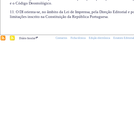
e o Código Deontológico.
11. O DI orienta-se, no âmbito da Lei de Imprensa, pela Direção Editorial e p
limitações inscrito na Constituição da República Portuguesa.
.pt
Contactos
Ficha técnica
Edição electrónica
Estatuto Editoria
Diário Insular