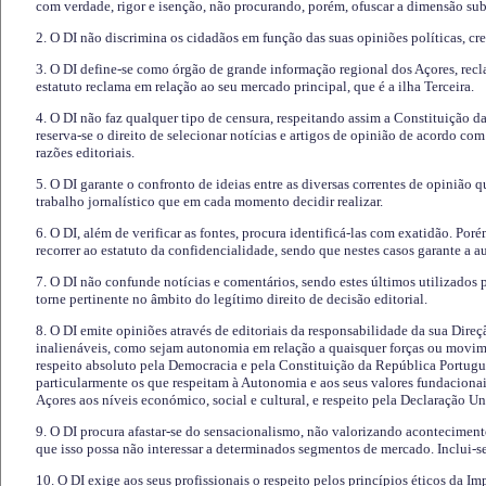
com verdade, rigor e isenção, não procurando, porém, ofuscar a dimensão subj
2. O DI não discrimina os cidadãos em função das suas opiniões políticas, cre
3. O DI define-se como órgão de grande informação regional dos Açores, recl
estatuto reclama em relação ao seu mercado principal, que é a ilha Terceira.
4. O DI não faz qualquer tipo de censura, respeitando assim a Constituição 
reserva-se o direito de selecionar notícias e artigos de opinião de acordo co
razões editoriais.
5. O DI garante o confronto de ideias entre as diversas correntes de opinião 
trabalho jornalístico que em cada momento decidir realizar.
6. O DI, além de verificar as fontes, procura identificá-las com exatidão. Poré
recorrer ao estatuto da confidencialidade, sendo que nestes casos garante a 
7. O DI não confunde notícias e comentários, sendo estes últimos utilizados 
torne pertinente no âmbito do legítimo direito de decisão editorial.
8. O DI emite opiniões através de editoriais da responsabilidade da sua Direç
inalienáveis, como sejam autonomia em relação a quaisquer forças ou movime
respeito absoluto pela Democracia e pela Constituição da República Portugue
particularmente os que respeitam à Autonomia e aos seus valores fundacion
Açores aos níveis económico, social e cultural, e respeito pela Declaração U
9. O DI procura afastar-se do sensacionalismo, não valorizando aconteciment
que isso possa não interessar a determinados segmentos de mercado. Inclui-se
10. O DI exige aos seus profissionais o respeito pelos princípios éticos da I