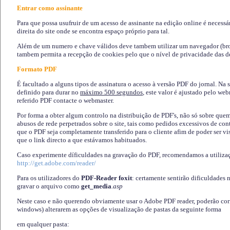
Entrar como assinante
Para que possa usufruir de um acesso de assinante na edição online é necessá
direita do site onde se encontra espaço próprio para tal.
Além de um numero e chave válidos deve tambem utilizar um navegador (brows
tambem permita a recepção de cookies pelo que o nível de privacidade das d
Formato PDF
É facultado a alguns tipos de assinatura o acesso à versão PDF do jornal. Na 
definido para durar no
máximo 500 segundos
, este valor é ajustado pelo we
referido PDF contacte o webmaster.
Por forma a obter algum controlo na distribuição de PDF's, não só sobre que
abusos de rede perpetrados sobre o site, tais como pedidos excessivos de co
que o PDF seja completamente transferido para o cliente afim de poder ser 
que o link directo a que estávamos habituados.
Caso experimente díficuldades na gravação do PDF, recomendamos a utiliza
http://get.adobe.com/reader/
Para os utilizadores do
PDF-Reader foxit
: certamente sentirão dificuldades 
gravar o arquivo como
get_media
.asp
Neste caso e não querendo obviamente usar o Adobe PDF reader, poderão corrig
windows) alterarem as opções de visualização de pastas da seguinte forma
em qualquer pasta
: