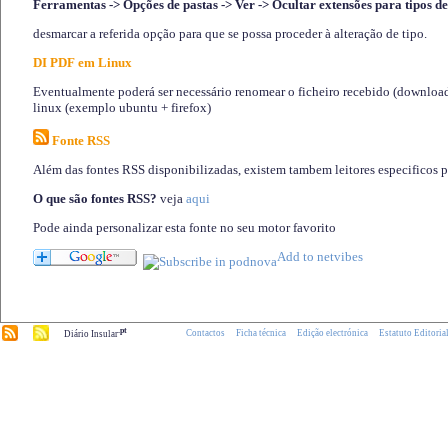
Ferramentas -> Opções de pastas -> Ver -> Ocultar extensões para tipos de
desmarcar a referida opção para que se possa proceder à alteração de tipo.
DI PDF em Linux
Eventualmente poderá ser necessário renomear o ficheiro recebido (download)
linux (exemplo ubuntu + firefox)
Fonte RSS
Além das fontes RSS disponibilizadas, existem tambem leitores especificos 
O que são fontes RSS?
veja
aqui
Pode ainda personalizar esta fonte no seu motor favorito
.pt
Contactos
Ficha técnica
Edição electrónica
Estatuto Editoria
Diário Insular