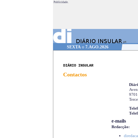
Publicidade.
SEXTA
o
7.AGO.2026
DIÁRIO INSULAR
Contactos
Diári
Aveni
9701
Terce
Telef
Telef
e-mails
Redacção:
diredaca