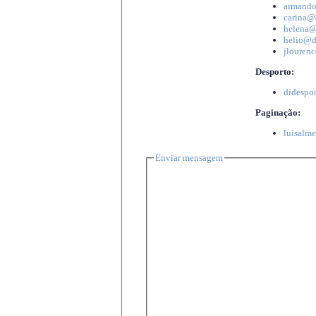
armando
carina@d
helena@d
helio@di
jlourenc
Desporto:
didespor
Paginação:
luisalme
Enviar mensagem