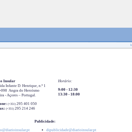
I
o Insular
Horário:
da Infante D. Henrique, n.º 1
9:00 - 12:30
-098 Angra do Heroísmo
13:30 - 18:00
ira - Açores – Portugal.
one:
295 401 050
(+351)
ax:
295 214 246
(+351)
Publicidade:
o@diarioinsular.pt
dipublicidade@diarioinsular.pt