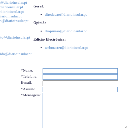
@diarioinsular.pt
Geral:
iarioinsular.pt
iarioinsular.pt
diredacao@diarioinsular.pt
arioinsular.pt
o@diarioinsular.pt
Opinião
diopiniao@diarioinsular.pt
to@diarioinsular.pt
Edição Electrónica:
webmaster@diarioinsular.pt
ida@diarioinsular.pt
*Nome:
*Telefone:
E-mail:
*Assunto:
*Mensagem: