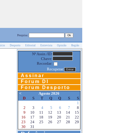
Pesquisa:
nício
Desporto
Editorial
Entrevista
Opinião
Região
Nº Assin./ID:
Chave:
Recordar:
Recuperar
Assinar
Forum DI
Forum Desporto
<
Agosto 2026
D
S
T
Q
Q
S
S
1
2
3
4
5
6
7
8
9
10
11
12
13
14
15
16
17
18
19
20
21
22
23
24
25
26
27
28
29
30
31