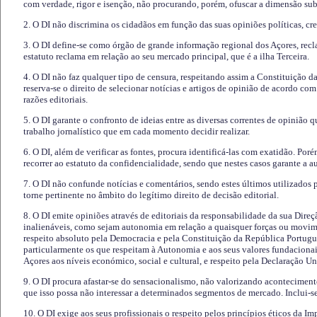
com verdade, rigor e isenção, não procurando, porém, ofuscar a dimensão subj
2. O DI não discrimina os cidadãos em função das suas opiniões políticas, cre
3. O DI define-se como órgão de grande informação regional dos Açores, recl
estatuto reclama em relação ao seu mercado principal, que é a ilha Terceira.
4. O DI não faz qualquer tipo de censura, respeitando assim a Constituição 
reserva-se o direito de selecionar notícias e artigos de opinião de acordo co
razões editoriais.
5. O DI garante o confronto de ideias entre as diversas correntes de opinião 
trabalho jornalístico que em cada momento decidir realizar.
6. O DI, além de verificar as fontes, procura identificá-las com exatidão. Poré
recorrer ao estatuto da confidencialidade, sendo que nestes casos garante a 
7. O DI não confunde notícias e comentários, sendo estes últimos utilizados 
torne pertinente no âmbito do legítimo direito de decisão editorial.
8. O DI emite opiniões através de editoriais da responsabilidade da sua Direç
inalienáveis, como sejam autonomia em relação a quaisquer forças ou movime
respeito absoluto pela Democracia e pela Constituição da República Portugue
particularmente os que respeitam à Autonomia e aos seus valores fundacion
Açores aos níveis económico, social e cultural, e respeito pela Declaração U
9. O DI procura afastar-se do sensacionalismo, não valorizando aconteciment
que isso possa não interessar a determinados segmentos de mercado. Inclui-se
10. O DI exige aos seus profissionais o respeito pelos princípios éticos da I