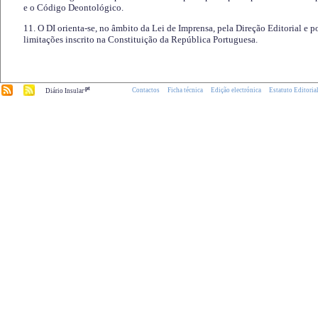
e o Código Deontológico.
11. O DI orienta-se, no âmbito da Lei de Imprensa, pela Direção Editorial e p
limitações inscrito na Constituição da República Portuguesa.
.pt
Contactos
Ficha técnica
Edição electrónica
Estatuto Editoria
Diário Insular