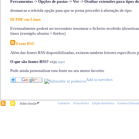
Ferramentas -> Opções de pastas -> Ver -> Ocultar extensões para tipos de
desmarcar a referida opção para que se possa proceder à alteração de tipo.
DI PDF em Linux
Eventualmente poderá ser necessário renomear o ficheiro recebido (download)
linux (exemplo ubuntu + firefox)
Fonte RSS
Além das fontes RSS disponibilizadas, existem tambem leitores especificos 
O que são fontes RSS?
veja
aqui
Pode ainda personalizar esta fonte no seu motor favorito
.pt
Contactos
Ficha técnica
Edição electrónica
Estatuto Editoria
Diário Insular