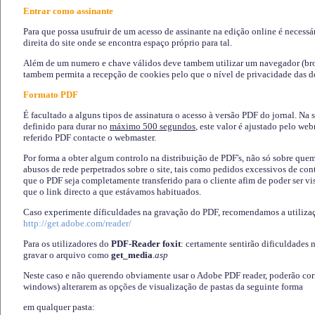
Entrar como assinante
Para que possa usufruir de um acesso de assinante na edição online é necessá
direita do site onde se encontra espaço próprio para tal.
Além de um numero e chave válidos deve tambem utilizar um navegador (brows
tambem permita a recepção de cookies pelo que o nível de privacidade das d
Formato PDF
É facultado a alguns tipos de assinatura o acesso à versão PDF do jornal. Na 
definido para durar no
máximo 500 segundos
, este valor é ajustado pelo we
referido PDF contacte o webmaster.
Por forma a obter algum controlo na distribuição de PDF's, não só sobre que
abusos de rede perpetrados sobre o site, tais como pedidos excessivos de co
que o PDF seja completamente transferido para o cliente afim de poder ser 
que o link directo a que estávamos habituados.
Caso experimente díficuldades na gravação do PDF, recomendamos a utiliza
http://get.adobe.com/reader/
Para os utilizadores do
PDF-Reader foxit
: certamente sentirão dificuldades 
gravar o arquivo como
get_media
.asp
Neste caso e não querendo obviamente usar o Adobe PDF reader, poderão corrig
windows) alterarem as opções de visualização de pastas da seguinte forma
em qualquer pasta
: