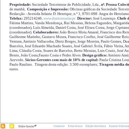
Propriedade:
Sociedade Terceirense de Publicidade, Lda.,
nº. Pessoa Colect
de manhã,
Composição e Impressão:
Oficinas gráficas da Sociedade Tercei
Redacção - Avenida Infante D. Henrique, n.º 1, 9701-098 Angra do Heroísmo 
Telefax:
295214246.
www.diarioinsular.pt
Director:
José Lourenço.
Chefe 
Fátima Martins, Vanda Mendonça, Rui Messias, Helena Fagundes, Margarida
(coordenador), Luís Almeida, Daniel Costa, José Eliseu Costa, Jorge Cipria
(coordenador).
Colaboradores:
João Bosco Mota Amaral, Francisco dos Reis
Guilherme Marinho, Gustavo Moura, Francisco Coelho, José Guilherme Reis 
Ventura, António Vallacorba, Diniz Borges, Jorge Moreira, Paulo Gomes, Duar
Barcelos, José Eduardo Machado Soares, José Gabriel Ávila, Fábio Vieira, A
Lima, Cláudia Costa, Soares de Barcelos, Berto Messias, Luis Couto, José A
Bento, João Costa,Fausto Costa e Pedro Alves.
Design gráfico:
António Araú
Azevedo.
Sócios-Gerentes com mais de 10% de capital:
Paula Cristina Lou
Paulo Raulino. Tiragem desta edição: 3.500 exemplares;
Tiragem média do
euros.
.pt
Contactos
Ficha técnica
Edição electrónica
Estatuto Editoria
Diário Insular