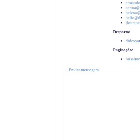
armando
carina@d
helena@d
helio@di
jlourenc
Desporto:
didespor
Paginação:
luisalme
Enviar mensagem