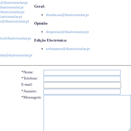
@diarioinsular.pt
Geral:
iarioinsular.pt
iarioinsular.pt
diredacao@diarioinsular.pt
arioinsular.pt
o@diarioinsular.pt
Opinião
diopiniao@diarioinsular.pt
to@diarioinsular.pt
Edição Electrónica:
webmaster@diarioinsular.pt
ida@diarioinsular.pt
*Nome:
*Telefone:
E-mail:
*Assunto:
*Mensagem: