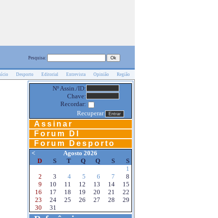
Pesquisa:
nício
Desporto
Editorial
Entrevista
Opinião
Região
Nº Assin./ID:
Chave:
Recordar:
Recuperar
Assinar
Forum DI
Forum Desporto
<
Agosto 2026
D
S
T
Q
Q
S
S
1
2
3
4
5
6
7
8
9
10
11
12
13
14
15
16
17
18
19
20
21
22
23
24
25
26
27
28
29
30
31