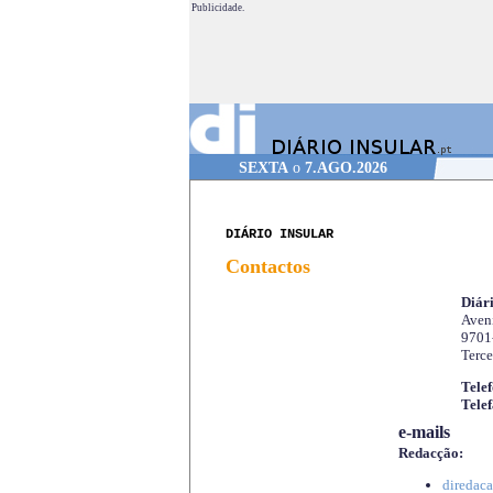
Publicidade.
SEXTA
o
7.AGO.2026
DIÁRIO INSULAR
Contactos
Diári
Aveni
9701
Terce
Telef
Telef
e-mails
Redacção:
diredaca