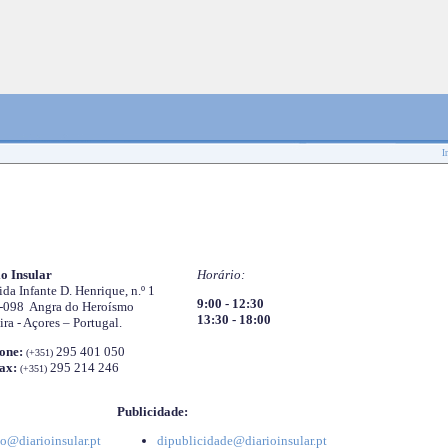
I
o Insular
Horário:
da Infante D. Henrique, n.º 1
9:00 - 12:30
-098 Angra do Heroísmo
13:30 - 18:00
ira - Açores – Portugal.
one:
295 401 050
(+351)
ax:
295 214 246
(+351)
Publicidade:
o@diarioinsular.pt
dipublicidade@diarioinsular.pt