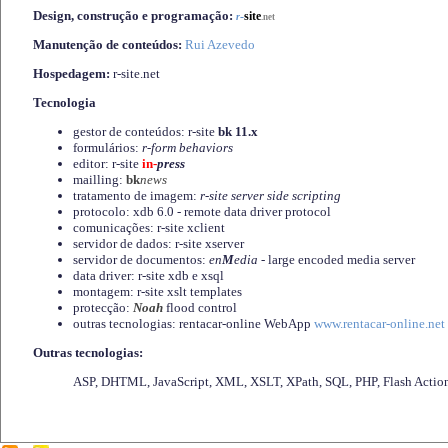
Design, construção e programação:
-
site
r
.net
Manutenção de conteúdos:
Rui Azevedo
Hospedagem:
r-site.net
Tecnologia
gestor de conteúdos: r-site
bk 11.x
formulários:
r-form behaviors
editor: r-site
in-
press
mailling:
bk
news
tratamento de imagem:
r-site server side scripting
protocolo: xdb 6.0 - remote data driver protocol
comunicações: r-site xclient
servidor de dados: r-site xserver
servidor de documentos:
en
M
edia
- large encoded media server
data driver: r-site xdb e xsql
montagem: r-site xslt templates
protecção:
Noah
flood control
outras tecnologias: rentacar-online WebApp
www.rentacar-online.net
Outras tecnologias:
ASP, DHTML, JavaScript, XML, XSLT, XPath, SQL, PHP, Flash Actio