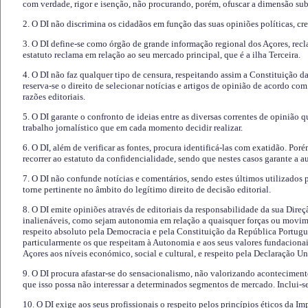
com verdade, rigor e isenção, não procurando, porém, ofuscar a dimensão subj
2. O DI não discrimina os cidadãos em função das suas opiniões políticas, cre
3. O DI define-se como órgão de grande informação regional dos Açores, recl
estatuto reclama em relação ao seu mercado principal, que é a ilha Terceira.
4. O DI não faz qualquer tipo de censura, respeitando assim a Constituição 
reserva-se o direito de selecionar notícias e artigos de opinião de acordo co
razões editoriais.
5. O DI garante o confronto de ideias entre as diversas correntes de opinião 
trabalho jornalístico que em cada momento decidir realizar.
6. O DI, além de verificar as fontes, procura identificá-las com exatidão. Poré
recorrer ao estatuto da confidencialidade, sendo que nestes casos garante a 
7. O DI não confunde notícias e comentários, sendo estes últimos utilizados 
torne pertinente no âmbito do legítimo direito de decisão editorial.
8. O DI emite opiniões através de editoriais da responsabilidade da sua Direç
inalienáveis, como sejam autonomia em relação a quaisquer forças ou movime
respeito absoluto pela Democracia e pela Constituição da República Portugue
particularmente os que respeitam à Autonomia e aos seus valores fundacion
Açores aos níveis económico, social e cultural, e respeito pela Declaração U
9. O DI procura afastar-se do sensacionalismo, não valorizando aconteciment
que isso possa não interessar a determinados segmentos de mercado. Inclui-se
10. O DI exige aos seus profissionais o respeito pelos princípios éticos da I