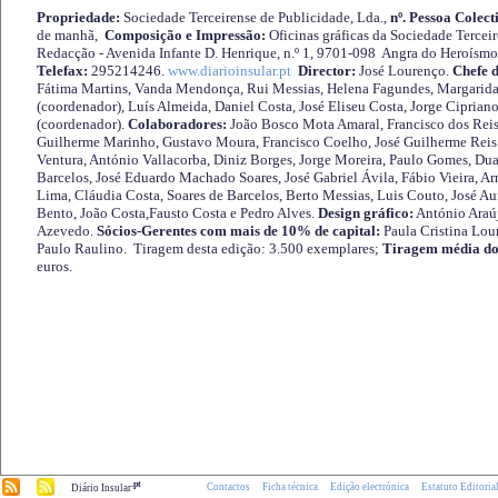
Propriedade:
Sociedade Terceirense de Publicidade, Lda.,
nº. Pessoa Colect
de manhã,
Composição e Impressão:
Oficinas gráficas da Sociedade Tercei
Redacção - Avenida Infante D. Henrique, n.º 1, 9701-098 Angra do Heroísmo 
Telefax:
295214246.
www.diarioinsular.pt
Director:
José Lourenço.
Chefe 
Fátima Martins, Vanda Mendonça, Rui Messias, Helena Fagundes, Margarida
(coordenador), Luís Almeida, Daniel Costa, José Eliseu Costa, Jorge Cipria
(coordenador).
Colaboradores:
João Bosco Mota Amaral, Francisco dos Reis
Guilherme Marinho, Gustavo Moura, Francisco Coelho, José Guilherme Reis 
Ventura, António Vallacorba, Diniz Borges, Jorge Moreira, Paulo Gomes, Duar
Barcelos, José Eduardo Machado Soares, José Gabriel Ávila, Fábio Vieira, A
Lima, Cláudia Costa, Soares de Barcelos, Berto Messias, Luis Couto, José A
Bento, João Costa,Fausto Costa e Pedro Alves.
Design gráfico:
António Araú
Azevedo.
Sócios-Gerentes com mais de 10% de capital:
Paula Cristina Lou
Paulo Raulino. Tiragem desta edição: 3.500 exemplares;
Tiragem média do
euros.
.pt
Contactos
Ficha técnica
Edição electrónica
Estatuto Editoria
Diário Insular