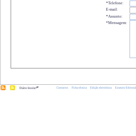
*Telefone:
E-mail:
*Assunto:
*Mensagem:
.pt
Contactos
Ficha técnica
Edição electrónica
Estatuto Editoria
Diário Insular