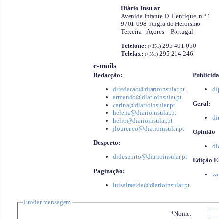
Diário Insular
Avenida Infante D. Henrique, n.º 1
9701-098 Angra do Heroísmo
Terceira - Açores – Portugal.
Telefone:
295 401 050
(+351)
Telefax:
295 214 246
(+351)
e-mails
Redacção:
Publicida
diredacao@diarioinsular.pt
di
armando@diarioinsular.pt
Geral:
carina@diarioinsular.pt
helena@diarioinsular.pt
di
helio@diarioinsular.pt
jlourenco@diarioinsular.pt
Opinião
Desporto:
di
didesporto@diarioinsular.pt
Edição El
Paginação:
we
luisalmeida@diarioinsular.pt
Enviar mensagem
*Nome: