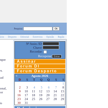
Pesquisa:
nício
Desporto
Editorial
Entrevista
Opinião
Região
Nº Assin./ID:
Chave:
Recordar:
Recuperar
empre
Assinar
Forum DI
s.
Forum Desporto
<
Agosto 2026
ual
D
S
T
Q
Q
S
S
1
2
3
4
5
6
7
8
onal,
9
10
11
12
13
14
15
por
16
17
18
19
20
21
22
23
24
25
26
27
28
29
30
31
do