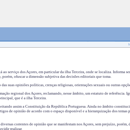
I
tá ao serviço dos Açores, em particular da ilha Terceira, onde se localiza. Informa s
, porém, ofuscar a dimensão subjetiva das decisões editoriais que toma.
das suas opiniões políticas, crenças religiosas, orientações sexuais ou outras opçõe
mação regional dos Açores, reclamando, nesse âmbito, um estatuto de referência. Ig
incipal, que é a ilha Terceira.
speitando assim a Constituição da República Portuguesa. Ainda no âmbito constituci
 artigos de opinião de acordo com o espaço disponível e a hierarquização dos temas 
s diversas correntes de opinião que se manifestam nos Açores, sem prejuízo, porém, 
cidir realizar.