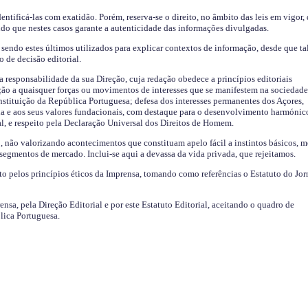
identificá-las com exatidão. Porém, reserva-se o direito, no âmbito das leis em vigor,
endo que nestes casos garante a autenticidade das informações divulgadas.
sendo estes últimos utilizados para explicar contextos de informação, desde que tal
o de decisão editorial.
da responsabilidade da sua Direção, cuja redação obedece a princípios editoriais
ão a quaisquer forças ou movimentos de interesses que se manifestem na sociedade
stituição da República Portuguesa; defesa dos interesses permanentes dos Açores,
a e aos seus valores fundacionais, com destaque para o desenvolvimento harmónic
al, e respeito pela Declaração Universal dos Direitos de Homem.
o, não valorizando acontecimentos que constituam apelo fácil a instintos básicos, 
 segmentos de mercado. Inclui-se aqui a devassa da vida privada, que rejeitamos.
ito pelos princípios éticos da Imprensa, tomando como referências o Estatuto do Jor
ensa, pela Direção Editorial e por este Estatuto Editorial, aceitando o quadro de
lica Portuguesa.