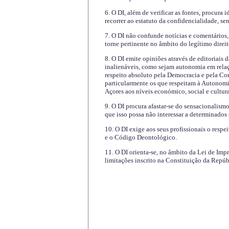
6. O DI, além de verificar as fontes, procura 
recorrer ao estatuto da confidencialidade, s
7. O DI não confunde notícias e comentários, 
torne pertinente no âmbito do legítimo direit
8. O DI emite opiniões através de editoriais 
inalienáveis, como sejam autonomia em relaç
respeito absoluto pela Democracia e pela Con
particularmente os que respeitam à Autonomi
Açores aos níveis económico, social e cultur
9. O DI procura afastar-se do sensacionalism
que isso possa não interessar a determinados
10. O DI exige aos seus profissionais o respe
e o Código Deontológico.
11. O DI orienta-se, no âmbito da Lei de Impr
limitações inscrito na Constituição da Repúb