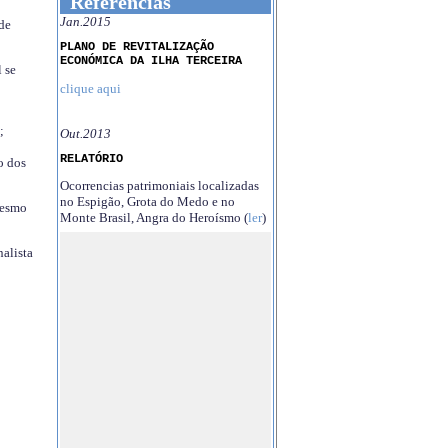
Referências
Jan.2015
 de
PLANO DE REVITALIZAÇÃO
ECONÓMICA DA ILHA TERCEIRA
 se
clique aqui
;
Out.2013
RELATÓRIO
o dos
Ocorrencias patrimoniais localizadas
no Espigão, Grota do Medo e no
mesmo
Monte Brasil, Angra do Heroísmo (
ler
)
nalista