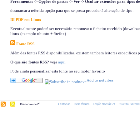
Ferramentas -> Opções de pastas -> Ver -> Ocultar extensões para tipos de
desmarcar a referida opção para que se possa proceder à alteração de tipo.
DI PDF em Linux
Eventualmente poderá ser necessário renomear o ficheiro recebido (download)
linux (exemplo ubuntu + firefox)
Fonte RSS
Além das fontes RSS disponibilizadas, existem tambem leitores especificos 
O que são fontes RSS?
veja
aqui
Pode ainda personalizar esta fonte no seu motor favorito
.pt
Contactos
Ficha técnica
Edição electrónica
Estatuto Editoria
Diário Insular