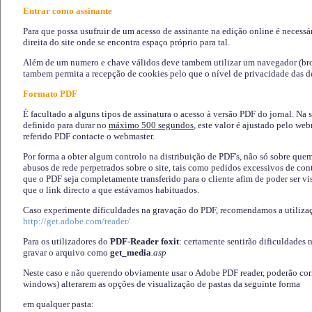
Entrar como assinante
Para que possa usufruir de um acesso de assinante na edição online é necessá
direita do site onde se encontra espaço próprio para tal.
Além de um numero e chave válidos deve tambem utilizar um navegador (brows
tambem permita a recepção de cookies pelo que o nível de privacidade das d
Formato PDF
É facultado a alguns tipos de assinatura o acesso à versão PDF do jornal. Na 
definido para durar no
máximo 500 segundos
, este valor é ajustado pelo we
referido PDF contacte o webmaster.
Por forma a obter algum controlo na distribuição de PDF's, não só sobre que
abusos de rede perpetrados sobre o site, tais como pedidos excessivos de co
que o PDF seja completamente transferido para o cliente afim de poder ser 
que o link directo a que estávamos habituados.
Caso experimente díficuldades na gravação do PDF, recomendamos a utiliza
http://get.adobe.com/reader/
Para os utilizadores do
PDF-Reader foxit
: certamente sentirão dificuldades 
gravar o arquivo como
get_media
.asp
Neste caso e não querendo obviamente usar o Adobe PDF reader, poderão corrig
windows) alterarem as opções de visualização de pastas da seguinte forma
em qualquer pasta
: