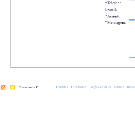
*Telefone:
E-mail:
*Assunto:
*Mensagem:
.pt
Contactos
Ficha técnica
Edição electrónica
Estatuto Editoria
Diário Insular