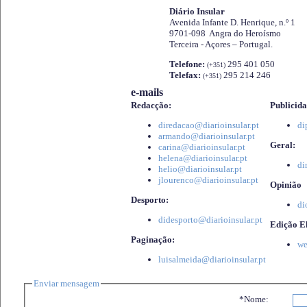
Diário Insular
Avenida Infante D. Henrique, n.º 1
9701-098 Angra do Heroísmo
Terceira - Açores – Portugal.
Telefone:
295 401 050
(+351)
Telefax:
295 214 246
(+351)
e-mails
Redacção:
Publicida
diredacao@diarioinsular.pt
di
armando@diarioinsular.pt
Geral:
carina@diarioinsular.pt
helena@diarioinsular.pt
di
helio@diarioinsular.pt
jlourenco@diarioinsular.pt
Opinião
Desporto:
di
didesporto@diarioinsular.pt
Edição El
Paginação:
we
luisalmeida@diarioinsular.pt
Enviar mensagem
*Nome: