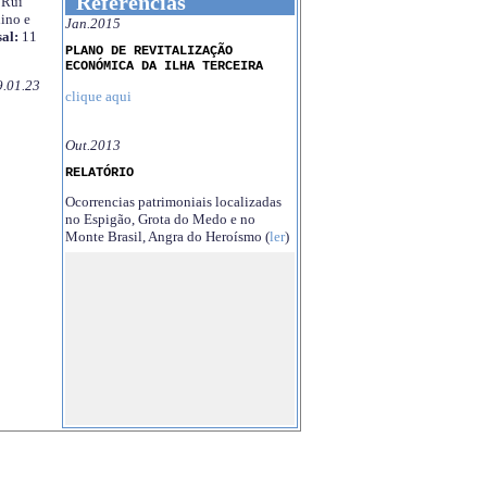
Referências
Rui
ino e
Jan.2015
al:
11
PLANO DE REVITALIZAÇÃO
ECONÓMICA DA ILHA TERCEIRA
9.01.23
clique aqui
Out.2013
RELATÓRIO
Ocorrencias patrimoniais localizadas
no Espigão, Grota do Medo e no
Monte Brasil, Angra do Heroísmo (
ler
)