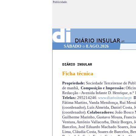
Publicidade.
SÁBADO
o
8.AGO.2026
DIÁRIO INSULAR
Ficha técnica
Propriedade:
Sociedade Terceirense de Publi
de manhã,
Composição e Impressão:
Oficin
Redacção - Avenida Infante D. Henrique, n.º
Telefax:
295214246.
www.diarioinsular.pt
D
Fátima Martins, Vanda Mendonça, Rui Messi
(coordenador), Luís Almeida, Daniel Costa, 
(coordenador).
Colaboradores:
João Bosco M
Guilherme Marinho, Gustavo Moura, Francisc
Ventura, António Vallacorba, Diniz Borges, J
Barcelos, José Eduardo Machado Soares, José
Lima, Cláudia Costa, Soares de Barcelos, Be