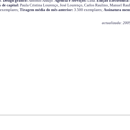
s.
Design gráfico:
António Araújo.
Agência e Serviços:
Lusa.
Edição Electrónica:
 de capital:
Paula Cristina Lourenço, José Lourenço, Carlos Raulino, Manuel Raul
 exemplares;
Tiragem média do mês anterior:
3.500 exemplares;
Assinatura mens
actualizada: 200