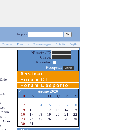
Pesquisa:
Editorial
Entrevista
Fotoreportagem
Opinião
Região
Nº Assin./ID:
Chave:
Recordar:
Recuperar
Assinar
Forum DI
iário
Forum Desporto
0
<
Agosto 2026
ira,
D
S
T
Q
Q
S
S
a
1
a
2
3
4
5
6
7
8
te,
9
10
11
12
13
14
15
ntónio
16
17
18
19
20
21
22
s de
23
24
25
26
27
28
29
, Artur
30
31
o