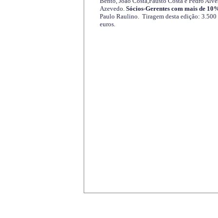
Bento, João Costa,Fausto Costa e Pedro Alve
Azevedo.
Sócios-Gerentes com mais de 10%
Paulo Raulino. Tiragem desta edição: 3.500
euros.