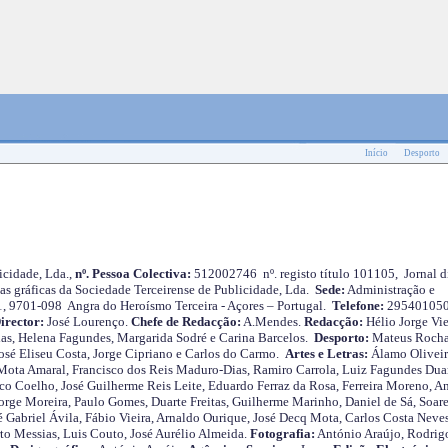
Início
Desporto
cidade, Lda.,
nº. Pessoa Colectiva:
512002746 nº. registo título 101105, Jornal d
as gráficas da Sociedade Terceirense de Publicidade, Lda.
Sede:
Administração e
 1, 9701-098 Angra do Heroísmo Terceira - Açores – Portugal.
Telefone:
29540105
irector:
José Lourenço.
Chefe de Redacção:
A.Mendes.
Redacção:
Hélio Jorge Vie
as, Helena Fagundes, Margarida Sodré e Carina Barcelos.
Desporto:
Mateus Roch
José Eliseu Costa, Jorge Cipriano e Carlos do Carmo.
Artes e Letras:
Álamo Oliveir
ota Amaral, Francisco dos Reis Maduro-Dias, Ramiro Carrola, Luiz Fagundes Duar
o Coelho, José Guilherme Reis Leite, Eduardo Ferraz da Rosa, Ferreira Moreno, A
orge Moreira, Paulo Gomes, Duarte Freitas, Guilherme Marinho, Daniel de Sá, Soare
 Gabriel Ávila, Fábio Vieira, Arnaldo Ourique, José Decq Mota, Carlos Costa Neves
rto Messias, Luis Couto, José Aurélio Almeida.
Fotografia:
António Araújo, Rodrig