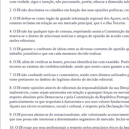
com verdade, rigor e isenção, não procurando, porém, ofuscar a dimensão subj
2. O DI não discrimina os cidadãos em função das suas opiniões políticas, cre
3. O DI define-se como órgão de grande informação regional dos Açores, recl
estatuto reclama em relação ao seu mercado principal, que é a ilha Terceira.
4. O DI não faz qualquer tipo de censura, respeitando assim a Constituição 
reserva-se o direito de selecionar notícias e artigos de opinião de acordo co
razões editoriais.
5. O DI garante o confronto de ideias entre as diversas correntes de opinião 
trabalho jornalístico que em cada momento decidir realizar.
6. O DI, além de verificar as fontes, procura identificá-las com exatidão. Poré
recorrer ao estatuto da confidencialidade, sendo que nestes casos garante a 
7. O DI não confunde notícias e comentários, sendo estes últimos utilizados 
torne pertinente no âmbito do legítimo direito de decisão editorial.
8. O DI emite opiniões através de editoriais da responsabilidade da sua Direç
inalienáveis, como sejam autonomia em relação a quaisquer forças ou movime
respeito absoluto pela Democracia e pela Constituição da República Portugue
particularmente os que respeitam à Autonomia e aos seus valores fundacion
Açores aos níveis económico, social e cultural, e respeito pela Declaração U
9. O DI procura afastar-se do sensacionalismo, não valorizando aconteciment
que isso possa não interessar a determinados segmentos de mercado. Inclui-se
10. O DI exige aos seus profissionais o respeito pelos princípios éticos da I