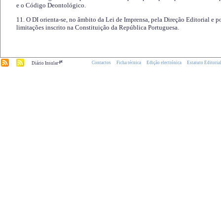
e o Código Deontológico.
11. O DI orienta-se, no âmbito da Lei de Imprensa, pela Direção Editorial e p
limitações inscrito na Constituição da República Portuguesa.
.pt
Contactos
Ficha técnica
Edição electrónica
Estatuto Editoria
Diário Insular