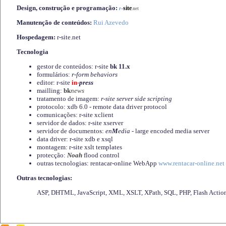
Design, construção e programação:
-
site
r
.net
Manutenção de conteúdos:
Rui Azevedo
Hospedagem:
r-site.net
Tecnologia
gestor de conteúdos: r-site
bk 11.x
formulários:
r-form behaviors
editor: r-site
in-
press
mailling:
bk
news
tratamento de imagem:
r-site server side scripting
protocolo: xdb 6.0 - remote data driver protocol
comunicações: r-site xclient
servidor de dados: r-site xserver
servidor de documentos:
en
M
edia
- large encoded media server
data driver: r-site xdb e xsql
montagem: r-site xslt templates
protecção:
Noah
flood control
outras tecnologias: rentacar-online WebApp
www.rentacar-online.net
Outras tecnologias:
ASP, DHTML, JavaScript, XML, XSLT, XPath, SQL, PHP, Flash Actio