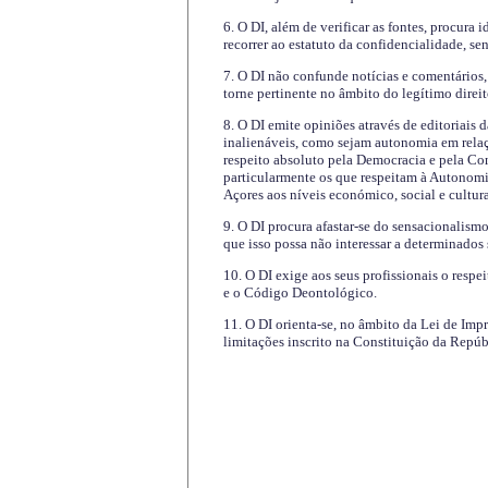
6. O DI, além de verificar as fontes, procura 
recorrer ao estatuto da confidencialidade, s
7. O DI não confunde notícias e comentários, 
torne pertinente no âmbito do legítimo direit
8. O DI emite opiniões através de editoriais 
inalienáveis, como sejam autonomia em relaç
respeito absoluto pela Democracia e pela Con
particularmente os que respeitam à Autonomi
Açores aos níveis económico, social e cultur
9. O DI procura afastar-se do sensacionalism
que isso possa não interessar a determinados
10. O DI exige aos seus profissionais o respe
e o Código Deontológico.
11. O DI orienta-se, no âmbito da Lei de Impr
limitações inscrito na Constituição da Repúb