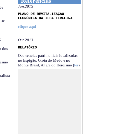
Referências
Jan.2015
 de
PLANO DE REVITALIZAÇÃO
ECONÓMICA DA ILHA TERCEIRA
 se
clique aqui
;
Out.2013
RELATÓRIO
o dos
Ocorrencias patrimoniais localizadas
no Espigão, Grota do Medo e no
mesmo
Monte Brasil, Angra do Heroísmo (
ler
)
nalista