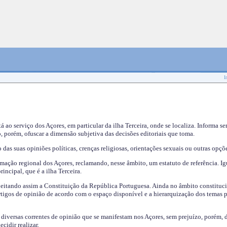
I
tá ao serviço dos Açores, em particular da ilha Terceira, onde se localiza. Informa s
, porém, ofuscar a dimensão subjetiva das decisões editoriais que toma.
das suas opiniões políticas, crenças religiosas, orientações sexuais ou outras opçõe
mação regional dos Açores, reclamando, nesse âmbito, um estatuto de referência. Ig
incipal, que é a ilha Terceira.
speitando assim a Constituição da República Portuguesa. Ainda no âmbito constituci
 artigos de opinião de acordo com o espaço disponível e a hierarquização dos temas 
s diversas correntes de opinião que se manifestam nos Açores, sem prejuízo, porém, 
cidir realizar.