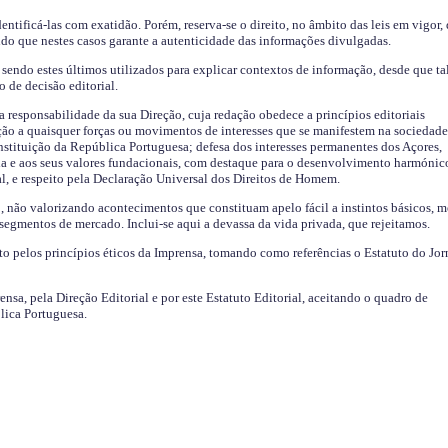
identificá-las com exatidão. Porém, reserva-se o direito, no âmbito das leis em vigor,
endo que nestes casos garante a autenticidade das informações divulgadas.
sendo estes últimos utilizados para explicar contextos de informação, desde que tal
o de decisão editorial.
da responsabilidade da sua Direção, cuja redação obedece a princípios editoriais
ão a quaisquer forças ou movimentos de interesses que se manifestem na sociedade
stituição da República Portuguesa; defesa dos interesses permanentes dos Açores,
a e aos seus valores fundacionais, com destaque para o desenvolvimento harmónic
al, e respeito pela Declaração Universal dos Direitos de Homem.
o, não valorizando acontecimentos que constituam apelo fácil a instintos básicos, 
 segmentos de mercado. Inclui-se aqui a devassa da vida privada, que rejeitamos.
ito pelos princípios éticos da Imprensa, tomando como referências o Estatuto do Jor
ensa, pela Direção Editorial e por este Estatuto Editorial, aceitando o quadro de
lica Portuguesa.