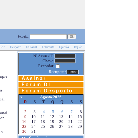
Pesquisa:
nício
Desporto
Editorial
Entrevista
Opinião
Região
Nº Assin./ID:
Chave:
Recordar:
Recuperar
empre
Assinar
Forum DI
s.
Forum Desporto
<
Agosto 2026
ual
D
S
T
Q
Q
S
S
1
2
3
4
5
6
7
8
onal,
9
10
11
12
13
14
15
por
16
17
18
19
20
21
22
23
24
25
26
27
28
29
30
31
do