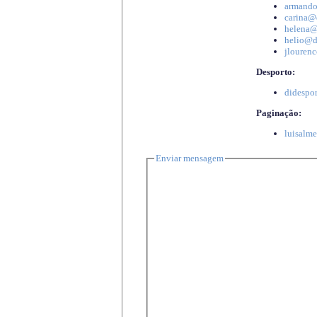
armando
carina@d
helena@d
helio@di
jlourenc
Desporto:
didespor
Paginação:
luisalme
Enviar mensagem