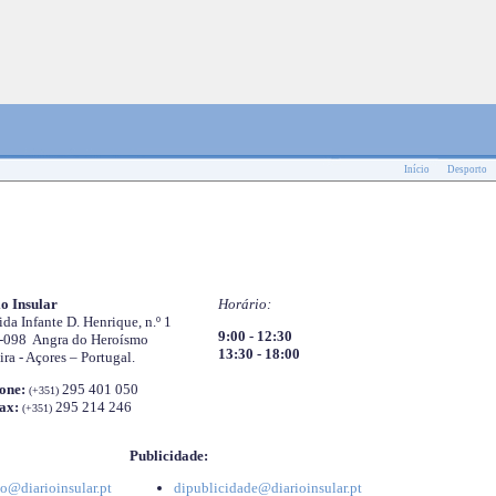
Início
Desporto
o Insular
Horário:
da Infante D. Henrique, n.º 1
9:00 - 12:30
-098 Angra do Heroísmo
13:30 - 18:00
ira - Açores – Portugal.
one:
295 401 050
(+351)
ax:
295 214 246
(+351)
Publicidade:
o@diarioinsular.pt
dipublicidade@diarioinsular.pt