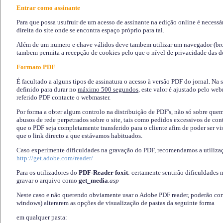
Entrar como assinante
Para que possa usufruir de um acesso de assinante na edição online é necessá
direita do site onde se encontra espaço próprio para tal.
Além de um numero e chave válidos deve tambem utilizar um navegador (brows
tambem permita a recepção de cookies pelo que o nível de privacidade das d
Formato PDF
É facultado a alguns tipos de assinatura o acesso à versão PDF do jornal. Na 
definido para durar no
máximo 500 segundos
, este valor é ajustado pelo we
referido PDF contacte o webmaster.
Por forma a obter algum controlo na distribuição de PDF's, não só sobre que
abusos de rede perpetrados sobre o site, tais como pedidos excessivos de co
que o PDF seja completamente transferido para o cliente afim de poder ser 
que o link directo a que estávamos habituados.
Caso experimente díficuldades na gravação do PDF, recomendamos a utiliza
http://get.adobe.com/reader/
Para os utilizadores do
PDF-Reader foxit
: certamente sentirão dificuldades 
gravar o arquivo como
get_media
.asp
Neste caso e não querendo obviamente usar o Adobe PDF reader, poderão corrig
windows) alterarem as opções de visualização de pastas da seguinte forma
em qualquer pasta
: