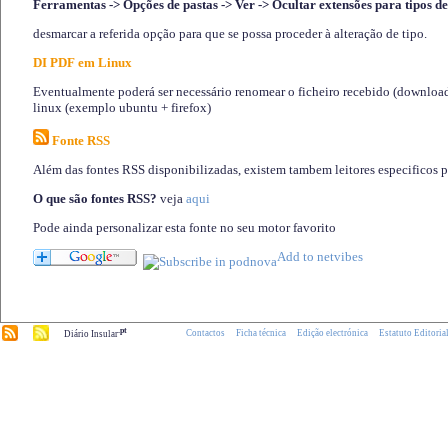
Ferramentas -> Opções de pastas -> Ver -> Ocultar extensões para tipos de
desmarcar a referida opção para que se possa proceder à alteração de tipo.
DI PDF em Linux
Eventualmente poderá ser necessário renomear o ficheiro recebido (download)
linux (exemplo ubuntu + firefox)
Fonte RSS
Além das fontes RSS disponibilizadas, existem tambem leitores especificos 
O que são fontes RSS?
veja
aqui
Pode ainda personalizar esta fonte no seu motor favorito
.pt
Contactos
Ficha técnica
Edição electrónica
Estatuto Editoria
Diário Insular