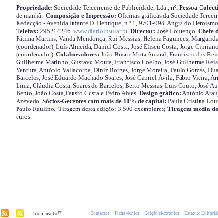
Propriedade:
Sociedade Terceirense de Publicidade, Lda.,
nº. Pessoa Colect
de manhã,
Composição e Impressão:
Oficinas gráficas da Sociedade Tercei
Redacção - Avenida Infante D. Henrique, n.º 1, 9701-098 Angra do Heroísmo 
Telefax:
295214246.
www.diarioinsular.pt
Director:
José Lourenço.
Chefe 
Fátima Martins, Vanda Mendonça, Rui Messias, Helena Fagundes, Margarida
(coordenador), Luís Almeida, Daniel Costa, José Eliseu Costa, Jorge Cipria
(coordenador).
Colaboradores:
João Bosco Mota Amaral, Francisco dos Reis
Guilherme Marinho, Gustavo Moura, Francisco Coelho, José Guilherme Reis 
Ventura, António Vallacorba, Diniz Borges, Jorge Moreira, Paulo Gomes, Duar
Barcelos, José Eduardo Machado Soares, José Gabriel Ávila, Fábio Vieira, A
Lima, Cláudia Costa, Soares de Barcelos, Berto Messias, Luis Couto, José A
Bento, João Costa,Fausto Costa e Pedro Alves.
Design gráfico:
António Araú
Azevedo.
Sócios-Gerentes com mais de 10% de capital:
Paula Cristina Lou
Paulo Raulino. Tiragem desta edição: 3.500 exemplares;
Tiragem média do
euros.
.pt
Contactos
Ficha técnica
Edição electrónica
Estatuto Editoria
Diário Insular