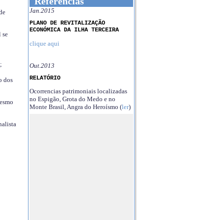
Referências
Jan.2015
 de
PLANO DE REVITALIZAÇÃO
ECONÓMICA DA ILHA TERCEIRA
 se
clique aqui
;
Out.2013
RELATÓRIO
o dos
Ocorrencias patrimoniais localizadas
no Espigão, Grota do Medo e no
mesmo
Monte Brasil, Angra do Heroísmo (
ler
)
nalista