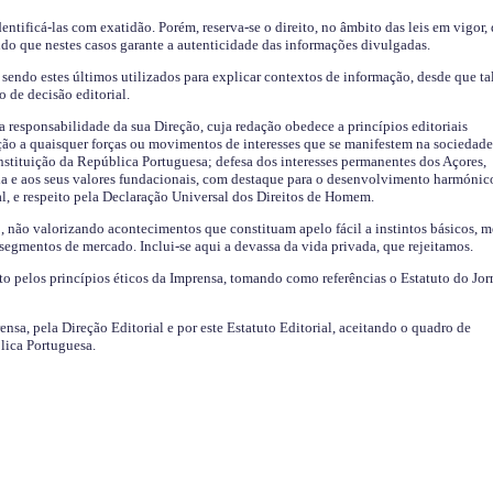
identificá-las com exatidão. Porém, reserva-se o direito, no âmbito das leis em vigor,
endo que nestes casos garante a autenticidade das informações divulgadas.
sendo estes últimos utilizados para explicar contextos de informação, desde que tal
o de decisão editorial.
da responsabilidade da sua Direção, cuja redação obedece a princípios editoriais
ão a quaisquer forças ou movimentos de interesses que se manifestem na sociedade
stituição da República Portuguesa; defesa dos interesses permanentes dos Açores,
a e aos seus valores fundacionais, com destaque para o desenvolvimento harmónic
al, e respeito pela Declaração Universal dos Direitos de Homem.
o, não valorizando acontecimentos que constituam apelo fácil a instintos básicos, 
 segmentos de mercado. Inclui-se aqui a devassa da vida privada, que rejeitamos.
ito pelos princípios éticos da Imprensa, tomando como referências o Estatuto do Jor
ensa, pela Direção Editorial e por este Estatuto Editorial, aceitando o quadro de
lica Portuguesa.