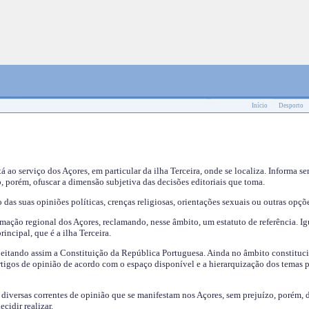
Início
Desporto
tá ao serviço dos Açores, em particular da ilha Terceira, onde se localiza. Informa s
, porém, ofuscar a dimensão subjetiva das decisões editoriais que toma.
das suas opiniões políticas, crenças religiosas, orientações sexuais ou outras opçõe
mação regional dos Açores, reclamando, nesse âmbito, um estatuto de referência. Ig
incipal, que é a ilha Terceira.
speitando assim a Constituição da República Portuguesa. Ainda no âmbito constituci
 artigos de opinião de acordo com o espaço disponível e a hierarquização dos temas 
s diversas correntes de opinião que se manifestam nos Açores, sem prejuízo, porém, 
cidir realizar.