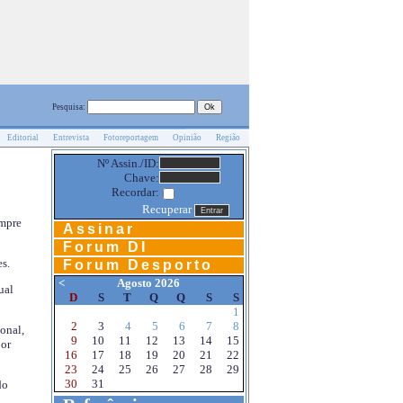
Pesquisa:
Editorial
Entrevista
Fotoreportagem
Opinião
Região
Nº Assin./ID:
Chave:
Recordar:
Recuperar
empre
Assinar
Forum DI
s.
Forum Desporto
<
Agosto 2026
ual
D
S
T
Q
Q
S
S
1
2
3
4
5
6
7
8
onal,
9
10
11
12
13
14
15
por
16
17
18
19
20
21
22
23
24
25
26
27
28
29
30
31
do