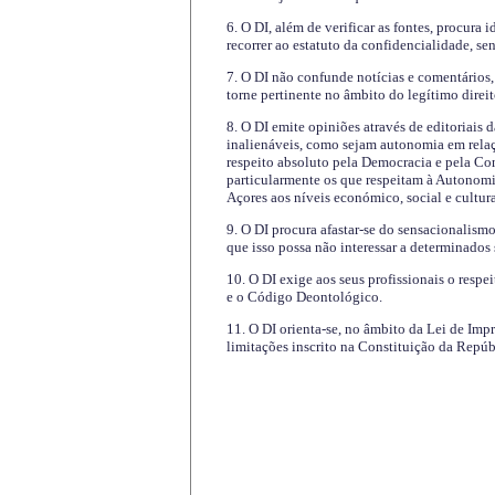
6. O DI, além de verificar as fontes, procura 
recorrer ao estatuto da confidencialidade, s
7. O DI não confunde notícias e comentários, 
torne pertinente no âmbito do legítimo direit
8. O DI emite opiniões através de editoriais 
inalienáveis, como sejam autonomia em relaç
respeito absoluto pela Democracia e pela Con
particularmente os que respeitam à Autonomi
Açores aos níveis económico, social e cultur
9. O DI procura afastar-se do sensacionalism
que isso possa não interessar a determinados
10. O DI exige aos seus profissionais o respe
e o Código Deontológico.
11. O DI orienta-se, no âmbito da Lei de Impr
limitações inscrito na Constituição da Repúb