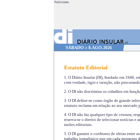
Publicidade.
SÁBADO
o
8.AGO.2026
Estatuto Editorial
1. O Diário Insular (DI), fundado em 1946, es
com verdade, rigor e isenção, não procurando
2. O DI não discrimina os cidadãos em função 
3. O DI define-se como órgão de grande infor
estatuto reclama em relação ao seu mercado pr
4. O DI não faz qualquer tipo de censura, re
reserva-se o direito de selecionar notícias e
razões editoriais.
5. O DI garante o confronto de ideias entre a
trabalho jornalístico que em cada momento de