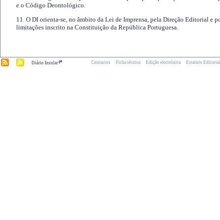
e o Código Deontológico.
11. O DI orienta-se, no âmbito da Lei de Imprensa, pela Direção Editorial e p
limitações inscrito na Constituição da República Portuguesa.
.pt
Contactos
Ficha técnica
Edição electrónica
Estatuto Editoria
Diário Insular