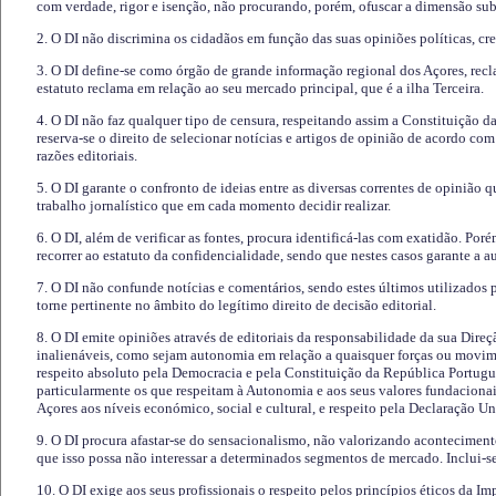
com verdade, rigor e isenção, não procurando, porém, ofuscar a dimensão subj
2. O DI não discrimina os cidadãos em função das suas opiniões políticas, cre
3. O DI define-se como órgão de grande informação regional dos Açores, recl
estatuto reclama em relação ao seu mercado principal, que é a ilha Terceira.
4. O DI não faz qualquer tipo de censura, respeitando assim a Constituição 
reserva-se o direito de selecionar notícias e artigos de opinião de acordo co
razões editoriais.
5. O DI garante o confronto de ideias entre as diversas correntes de opinião 
trabalho jornalístico que em cada momento decidir realizar.
6. O DI, além de verificar as fontes, procura identificá-las com exatidão. Poré
recorrer ao estatuto da confidencialidade, sendo que nestes casos garante a 
7. O DI não confunde notícias e comentários, sendo estes últimos utilizados 
torne pertinente no âmbito do legítimo direito de decisão editorial.
8. O DI emite opiniões através de editoriais da responsabilidade da sua Direç
inalienáveis, como sejam autonomia em relação a quaisquer forças ou movime
respeito absoluto pela Democracia e pela Constituição da República Portugue
particularmente os que respeitam à Autonomia e aos seus valores fundacion
Açores aos níveis económico, social e cultural, e respeito pela Declaração U
9. O DI procura afastar-se do sensacionalismo, não valorizando aconteciment
que isso possa não interessar a determinados segmentos de mercado. Inclui-se
10. O DI exige aos seus profissionais o respeito pelos princípios éticos da I