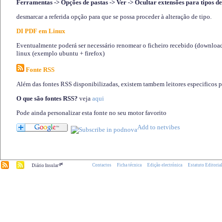
Ferramentas -> Opções de pastas -> Ver -> Ocultar extensões para tipos de
desmarcar a referida opção para que se possa proceder à alteração de tipo.
DI PDF em Linux
Eventualmente poderá ser necessário renomear o ficheiro recebido (download)
linux (exemplo ubuntu + firefox)
Fonte RSS
Além das fontes RSS disponibilizadas, existem tambem leitores especificos 
O que são fontes RSS?
veja
aqui
Pode ainda personalizar esta fonte no seu motor favorito
.pt
Contactos
Ficha técnica
Edição electrónica
Estatuto Editoria
Diário Insular