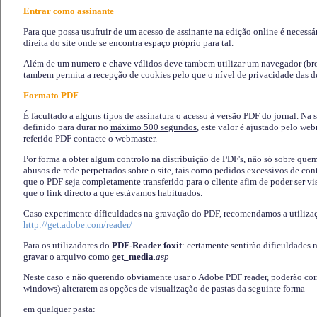
Entrar como assinante
Para que possa usufruir de um acesso de assinante na edição online é necessá
direita do site onde se encontra espaço próprio para tal.
Além de um numero e chave válidos deve tambem utilizar um navegador (brows
tambem permita a recepção de cookies pelo que o nível de privacidade das d
Formato PDF
É facultado a alguns tipos de assinatura o acesso à versão PDF do jornal. Na 
definido para durar no
máximo 500 segundos
, este valor é ajustado pelo we
referido PDF contacte o webmaster.
Por forma a obter algum controlo na distribuição de PDF's, não só sobre que
abusos de rede perpetrados sobre o site, tais como pedidos excessivos de co
que o PDF seja completamente transferido para o cliente afim de poder ser 
que o link directo a que estávamos habituados.
Caso experimente díficuldades na gravação do PDF, recomendamos a utiliza
http://get.adobe.com/reader/
Para os utilizadores do
PDF-Reader foxit
: certamente sentirão dificuldades 
gravar o arquivo como
get_media
.asp
Neste caso e não querendo obviamente usar o Adobe PDF reader, poderão corrig
windows) alterarem as opções de visualização de pastas da seguinte forma
em qualquer pasta
: