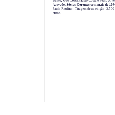
Bento, João Costa,Fausto Costa e Pedro Alve
Azevedo.
Sócios-Gerentes com mais de 10%
Paulo Raulino. Tiragem desta edição: 3.500
euros.