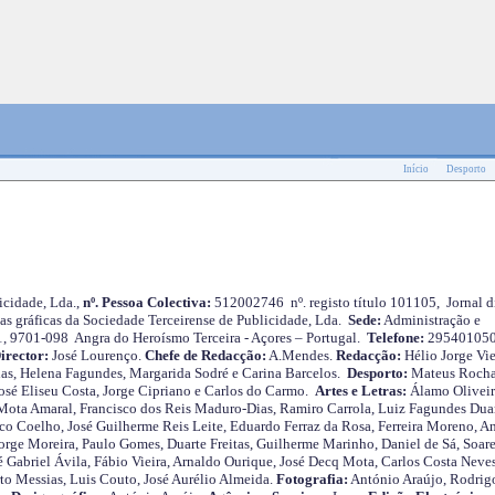
Início
Desporto
cidade, Lda.,
nº. Pessoa Colectiva:
512002746 nº. registo título 101105, Jornal d
as gráficas da Sociedade Terceirense de Publicidade, Lda.
Sede:
Administração e
 1, 9701-098 Angra do Heroísmo Terceira - Açores – Portugal.
Telefone:
29540105
irector:
José Lourenço.
Chefe de Redacção:
A.Mendes.
Redacção:
Hélio Jorge Vie
as, Helena Fagundes, Margarida Sodré e Carina Barcelos.
Desporto:
Mateus Roch
José Eliseu Costa, Jorge Cipriano e Carlos do Carmo.
Artes e Letras:
Álamo Oliveir
ota Amaral, Francisco dos Reis Maduro-Dias, Ramiro Carrola, Luiz Fagundes Duar
o Coelho, José Guilherme Reis Leite, Eduardo Ferraz da Rosa, Ferreira Moreno, A
orge Moreira, Paulo Gomes, Duarte Freitas, Guilherme Marinho, Daniel de Sá, Soare
 Gabriel Ávila, Fábio Vieira, Arnaldo Ourique, José Decq Mota, Carlos Costa Neves
rto Messias, Luis Couto, José Aurélio Almeida.
Fotografia:
António Araújo, Rodrig