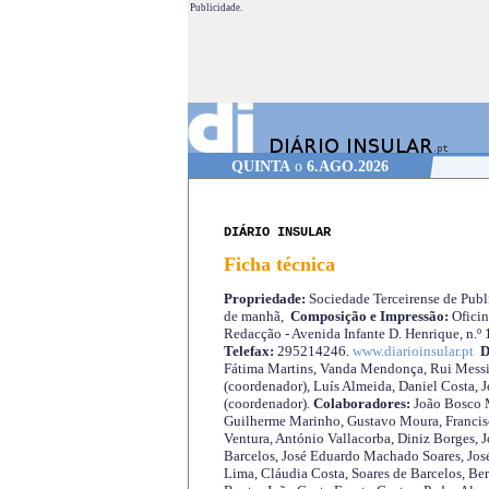
Publicidade.
QUINTA
o
6.AGO.2026
DIÁRIO INSULAR
Ficha técnica
Propriedade:
Sociedade Terceirense de Publi
de manhã,
Composição e Impressão:
Oficin
Redacção - Avenida Infante D. Henrique, n.º
Telefax:
295214246.
www.diarioinsular.pt
D
Fátima Martins, Vanda Mendonça, Rui Messi
(coordenador), Luís Almeida, Daniel Costa, 
(coordenador).
Colaboradores:
João Bosco M
Guilherme Marinho, Gustavo Moura, Francisc
Ventura, António Vallacorba, Diniz Borges, J
Barcelos, José Eduardo Machado Soares, José
Lima, Cláudia Costa, Soares de Barcelos, Be