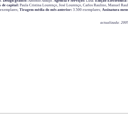
s.
Design gráfico:
António Araújo.
Agência e Serviços:
Lusa.
Edição Electrónica:
 de capital:
Paula Cristina Lourenço, José Lourenço, Carlos Raulino, Manuel Raul
 exemplares;
Tiragem média do mês anterior:
3.500 exemplares;
Assinatura mens
actualizada: 200