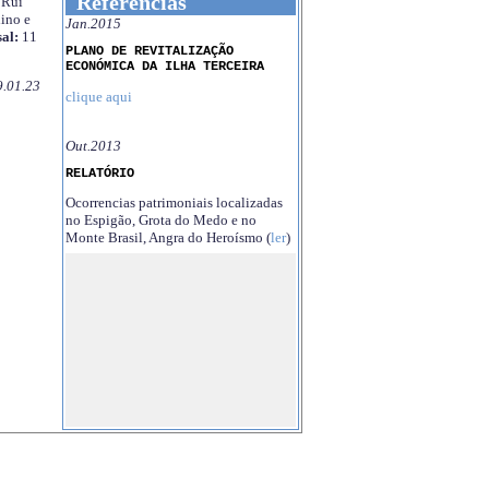
Referências
Rui
ino e
Jan.2015
al:
11
PLANO DE REVITALIZAÇÃO
ECONÓMICA DA ILHA TERCEIRA
9.01.23
clique aqui
Out.2013
RELATÓRIO
Ocorrencias patrimoniais localizadas
no Espigão, Grota do Medo e no
Monte Brasil, Angra do Heroísmo (
ler
)