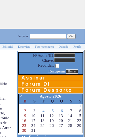
Pesquisa:
Editorial
Entrevista
Fotoreportagem
Opinião
Região
Nº Assin./ID:
Chave:
Recordar:
Recuperar
Assinar
Forum DI
iário
Forum Desporto
0
<
Agosto 2026
ira,
D
S
T
Q
Q
S
S
a
1
a
2
3
4
5
6
7
8
te,
9
10
11
12
13
14
15
ntónio
16
17
18
19
20
21
22
s de
23
24
25
26
27
28
29
, Artur
30
31
o